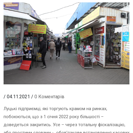
/ 04.11.2021 /
0 Коментарів
Луцькі підприємці, які торгують крамом на ринках,
побоюються, що з 1 січня 2022 року більшості –
доведеться закритись. Усе – через тотальну фіскалізацію,
або простими словами - обов'язкове встановлення касових