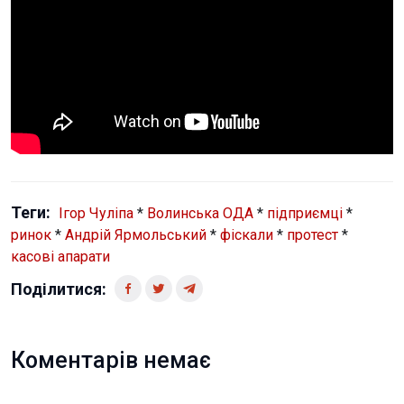
Теги:
Ігор Чуліпа
*
Волинська ОДА
*
підприємці
*
ринок
*
Андрій Ярмольський
*
фіскали
*
протест
*
касові апарати
Поділитися:
Коментарів немає