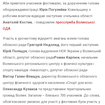
Аби привітати учасників фестивалю, за дорученням голови
облдержадміністрації
Юрія Погуляйка
Ковельщину з
робочим візитом відвідав заступник очільника області
Анатолій Костик
, - повідомляє
пресслужба Волинської
ОДА
.
Участь
в
урочистому
відкритті
змагань
взяли
голова
обласної
ради
Григорій
Недопад
,
його
перший
заступник
Юрій
Поліщук
,
голова
відділення
НОК
України
у
Волинській
області
,
депутат
обласної
ради
Роман
Карпюк
,
начальник
Волинського
регіонального
центру
з
фізичної
культури
і
спорту
інвалідів
«
Інваспорт
»,
депутат
обласної
ради
Віктор
Галан
-
Влащук
,
директор
Волинського
обласного
центру
фізичного
здоров
’
я
населення
«
Спорт
для
всіх
»
Олександр
Кулаков
та
представники
територіальних
громад
Волині
.
Загалом – близько 700 учасників.
До слова,
обов’язковою умовою для участі у фестивалі була участь у