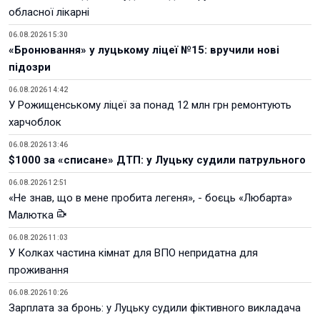
обласної лікарні
06.08.2026 15:30
«Бронювання» у луцькому ліцеї №15: вручили нові
підозри
06.08.2026 14:42
У Рожищенському ліцеї за понад 12 млн грн ремонтують
харчоблок
06.08.2026 13:46
$1000 за «списане» ДТП: у Луцьку судили патрульного
06.08.2026 12:51
«Не знав, що в мене пробита легеня», - боєць «Любарта»
Малютка
06.08.2026 11:03
У Колках частина кімнат для ВПО непридатна для
проживання
06.08.2026 10:26
Зарплата за бронь: у Луцьку судили фіктивного викладача