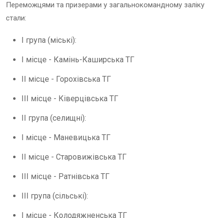
Переможцями
та
призерами
у
загальнокомандному
заліку
стали
:
І
група
(
міські
):
І
місце
-
Камінь
-
Каширська
ТГ
ІІ
місце
-
Горохівська
ТГ
ІІІ
місце
-
Ківерцівська
ТГ
ІІ
група
(
селищні
):
І
місце
-
Маневицька
ТГ
ІІ
місце
-
Старовижівська
ТГ
ІІІ
місце
-
Ратнівська
ТГ
ІІІ
група
(
сільські
):
І
місце
-
Колодяжненська
ТГ