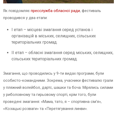
Як повідомляє
пресслужба обласної ради
, фестиваль
проводився
у
два
етапи
:
І
етап
–
місцеві
змагання
серед
установ
і
організацій
в
міських
,
селищних
,
сільських
територіальних
громад
.
ІІ
етап
–
обласні
змагання
серед
міських
,
селищних
,
сільських
територіальних
громад
.
Змагання
,
що
проводились
у
9-
ти
видах
програми
,
були
особисто
-
командними
.
Зокрема
,
учасники
фестивалю
грали
у
пляжний
волейбол
,
дартс
,
шашки
та
боча
.
Мірялись
силами
у
риболовному
та
гирьовому
спорті
, крім того,
були
проведені
змагання
: «
Мама
,
тато
,
я
–
спортивна
сім
’
я
»,
«
Козацькі
розваги
»
та
«
Перетягування
линви
».