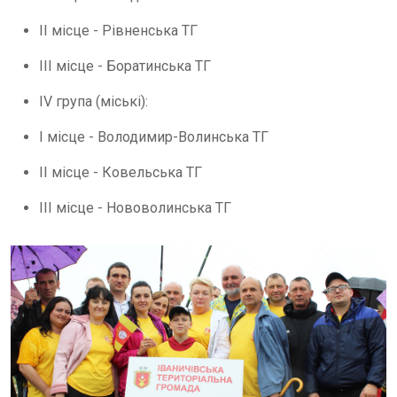
ІІ
місце
-
Рівненська
ТГ
ІІІ
місце
-
Боратинська
ТГ
І
V
група
(
міські
):
І
місце
-
Володимир
-
Волинська
ТГ
ІІ
місце
-
Ковельська
ТГ
ІІІ
місце
-
Нововолинська
ТГ