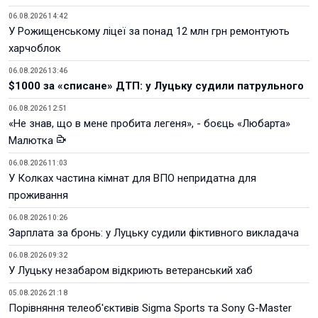
06.08.2026 14:42
У Рожищенському ліцеї за понад 12 млн грн ремонтують
харчоблок
06.08.2026 13:46
$1000 за «списане» ДТП: у Луцьку судили патрульного
06.08.2026 12:51
«Не знав, що в мене пробита легеня», - боєць «Любарта»
Малютка
06.08.2026 11:03
У Колках частина кімнат для ВПО непридатна для
проживання
06.08.2026 10:26
Зарплата за бронь: у Луцьку судили фіктивного викладача
06.08.2026 09:32
У Луцьку незабаром відкриють ветеранський хаб
05.08.2026 21:18
Порівняння телеоб'єктивів Sigma Sports та Sony G-Master