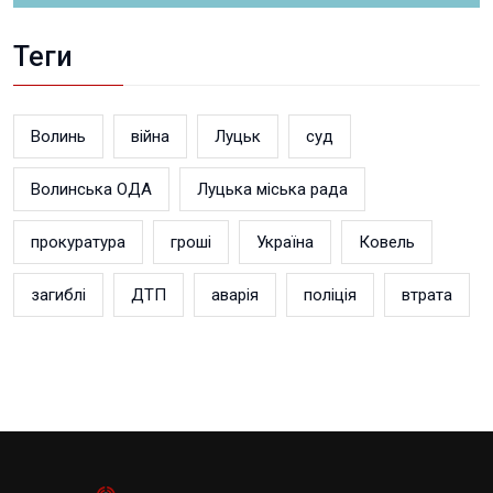
Теги
Волинь
війна
Луцьк
суд
Волинська ОДА
Луцька міська рада
прокуратура
гроші
Україна
Ковель
загиблі
ДТП
аварія
поліція
втрата