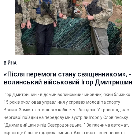
ВІЙНА
«Після перемоги стану священником», -
волинський військовий Ігор Дмитришин
Ігор Дмитришин - відомий волинський чиновник, який близько
15 років очолював управління у справах молоді та спорту
Волині. Замість затишного кабінету - бліндаж. У травні під час
чергової поїздки на передову ми зустріли Ігоря у Слов'янську.
"Днями вийшли з-під Сєвєродонецька..." За плечима автомат,
скроні ще більше вдарила сивина. Але в очах - впевненість і