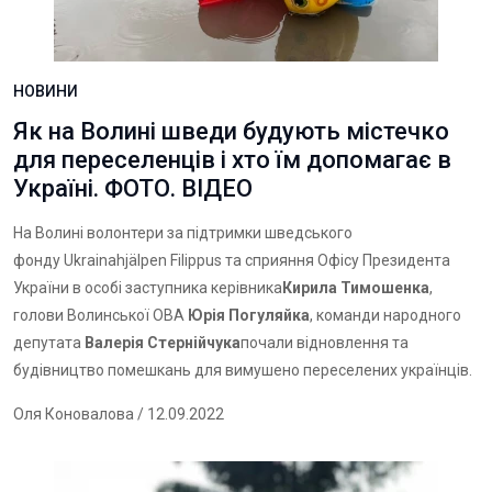
НОВИНИ
Як на Волині шведи будують містечко
для переселенців і хто їм допомагає в
Україні. ФОТО. ВІДЕО
На Волині волонтери за підтримки шведського
фонду Ukrainahjälpen Filippus та сприяння Офісу Президента
України в особі заступника керівника
Кирила Тимошенка
,
голови Волинської ОВА
Юрія Погуляйка
, команди народного
депутата
Валерія Стернійчука
почали відновлення та
будівництво помешкань для вимушено переселених українців.
Оля Коновалова
/ 12.09.2022