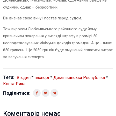
Домініканської Республіки
. Чоловік одружений, раніше не
судимий, однак – безробітний.
Він визнав свою вину і постав перед судом.
Тож вироком Любомльського районного суду йому
призначили
покарання у вигляді штрафу в розмірі 50
неоподатковуваних мінімумів доходів громадян
. А це - лише
850 гривень.
Ще
2059
грн він буде змушений сплатити витрат
за залучення експерта.
Теги:
Ягодин
*
паспорт
*
Домініканська Республіка
*
Коста-Рика
Поділитися:
Коментарів немає