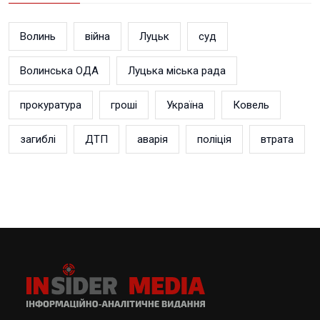
Волинь
війна
Луцьк
суд
Волинська ОДА
Луцька міська рада
прокуратура
гроші
Україна
Ковель
загиблі
ДТП
аварія
поліція
втрата