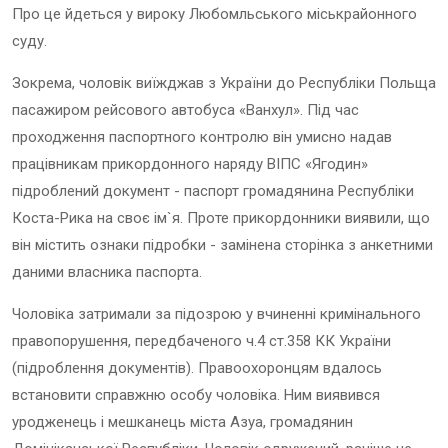
Про це йдеться у вироку Любомльського міськрайонного
суду.
Зокрема, чоловік в
иїжджа
в
з України до Республіки Польща
пасажиром рейсового автобуса
«
Ванхул
». П
ід час
проходження паспортного контролю
він
умисно надав
працівникам прикордонного наряду ВІПС
«
Ягодин
»
підроблений документ - паспорт громадянина Республіки
Коста-Рика на своє ім`я
. Проте прикордонники виявили, що
він містить ознаки підробки -
замінена сторінка з анкетними
даними власника паспорта
.
Чоловіка затримали за підозрою у вчиненні
кримінального
правопорушення, передбаченого ч.4
ст.358 КК України
(підроблення документів). Правоохоронцям вдалось
встановити справжню особу чоловіка. Ним виявився
уродженець і мешкан
ець
міста Азуа
, громадянин