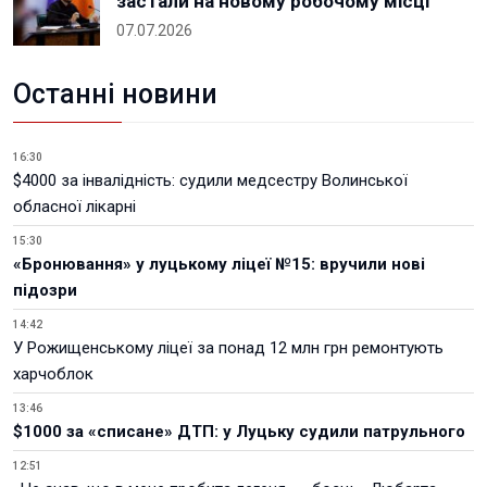
застали на новому робочому місці
07.07.2026
Останні новини
16:30
$4000 за інвалідність: судили медсестру Волинської
обласної лікарні
15:30
«Бронювання» у луцькому ліцеї №15: вручили нові
підозри
14:42
У Рожищенському ліцеї за понад 12 млн грн ремонтують
харчоблок
13:46
$1000 за «списане» ДТП: у Луцьку судили патрульного
12:51