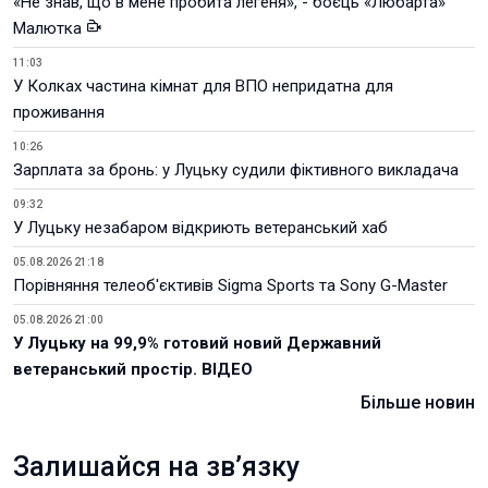
«Не знав, що в мене пробита легеня», - боєць «Любарта»
Малютка
11:03
У Колках частина кімнат для ВПО непридатна для
проживання
10:26
Зарплата за бронь: у Луцьку судили фіктивного викладача
09:32
У Луцьку незабаром відкриють ветеранський хаб
05.08.2026 21:18
Порівняння телеоб'єктивів Sigma Sports та Sony G-Master
05.08.2026 21:00
У Луцьку на 99,9% готовий новий Державний
ветеранський простір. ВІДЕО
Більше новин
Залишайся на зв’язку