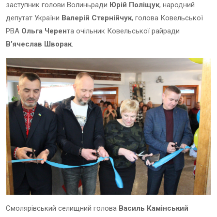
заступник голови Волиньради
Юрій Поліщук
, народний
депутат України
Валерій Стернійчук
, голова Ковельської
РВА
Ольга Черен
та очільник Ковельської райради
В’ячеслав Шворак
.
Смолярівський селищний голова
Василь Камінський