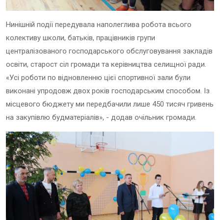
Нинішній події передувала наполеглива робота всього
колективу школи, батьків, працівників групи
централізованого господарського обслуговування закладів
освіти, старост сіл громади та керівництва селищної ради.
«Усі роботи по відновленню цієї спортивної зали були
виконані упродовж двох років господарським способом. Із
місцевого бюджету ми передбачили лише 450 тисяч гривень
на закупівлю будматеріалів», - додав очільник громади.