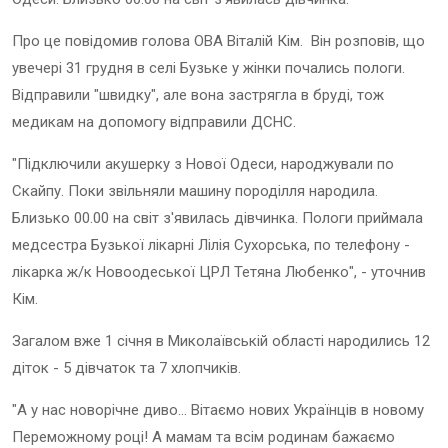
Про це повідомив голова ОВА Віталій Кім. Він розповів, що
увечері 31 грудня в селі Бузьке у жінки почались пологи.
Відправили "швидку", але вона застрягла в бруді, тож
медикам на допомогу відправили ДСНС.
"Підключили акушерку з Нової Одеси, народжували по
Скайпу. Поки звільняли машину породілля народила.
Близько 00.00 на світ з'явилась дівчинка. Пологи приймала
медсестра Бузької лікарні Лілія Сухорська, по телефону -
лікарка ж/к Новоодеської ЦРЛ Тетяна Любенко", - уточнив
Кім.
Загалом вже 1 січня в Миколаївській області народились 12
діток - 5 дівчаток та 7 хлопчиків.
"А у нас новорічне диво... Вітаємо нових Українців в новому
Переможному році! А мамам та всім родинам бажаємо