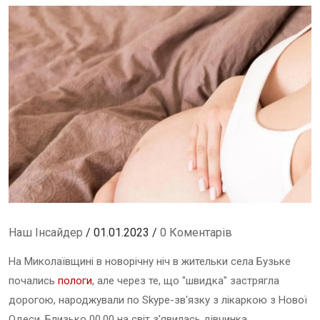
Наш Інсайдер
/ 01.01.2023 /
0 Коментарів
На Миколаївщині в новорічну ніч в жительки села Бузьке
почались
пологи
, але через те, що "швидка" застрягла
дорогою, народжували по Skype-зв'язку з лікаркою з Нової
Одеси. Близько 00.00 на світ з'явилась дівчинка.