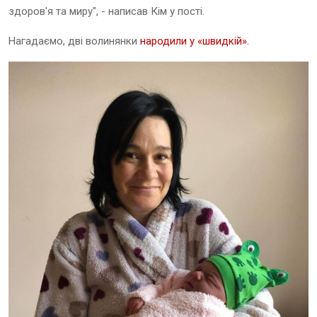
здоров'я та миру", - написав Кім у пості.
Нагадаємо, дві волинянки
народили у «швидкій».