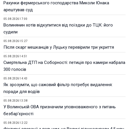
Рахунки фермерського господарства Миколи Юнака
арештував суд
05.08.2026 17:00
Волинянин хотів відкупитися від поїздки до ТЦК: його
судили
05.08.2026 15:27
Після скарг мешканців у Луцьку перевірили три укриття
05.08.2026 14:51
Смертельна ДТП на Соборності: петиція про камери набрала
300 голосів
05.08.2026 14:43
Як зрозуміти, що сажовий фільтр потребує видалення:
поради для водіїв
05.08.2026 13:38
У Волинській ОВА призначили уповноваженого з питань
безбар’єрності
05.08.2026 12:22
Фіктивні операції з пальним: на Волині відшкодували 4,5 млн