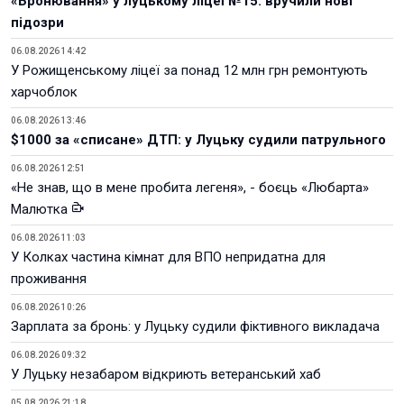
«Бронювання» у луцькому ліцеї №15: вручили нові
підозри
06.08.2026 14:42
У Рожищенському ліцеї за понад 12 млн грн ремонтують
харчоблок
06.08.2026 13:46
$1000 за «списане» ДТП: у Луцьку судили патрульного
06.08.2026 12:51
«Не знав, що в мене пробита легеня», - боєць «Любарта»
Малютка
06.08.2026 11:03
У Колках частина кімнат для ВПО непридатна для
проживання
06.08.2026 10:26
Зарплата за бронь: у Луцьку судили фіктивного викладача
06.08.2026 09:32
У Луцьку незабаром відкриють ветеранський хаб
05.08.2026 21:18