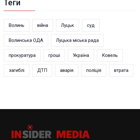
Теги
Волинь
війна
Луцьк
суд
Волинська ОДА
Луцька міська рада
прокуратура
гроші
Україна
Ковель
загиблі
ДТП
аварія
поліція
втрата