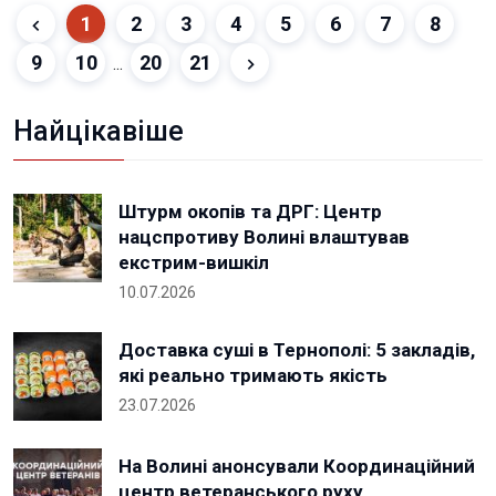
1
2
3
4
5
6
7
8
9
10
20
21
...
Найцікавіше
Штурм окопів та ДРГ: Центр
нацспротиву Волині влаштував
екстрим-вишкіл
10.07.2026
Доставка суші в Тернополі: 5 закладів,
які реально тримають якість
23.07.2026
На Волині анонсували Координаційний
центр ветеранського руху