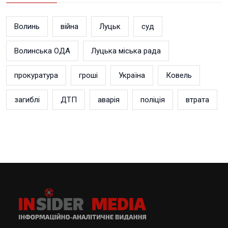
Волинь
війна
Луцьк
суд
Волинська ОДА
Луцька міська рада
прокуратура
гроші
Україна
Ковель
загиблі
ДТП
аварія
поліція
втрата