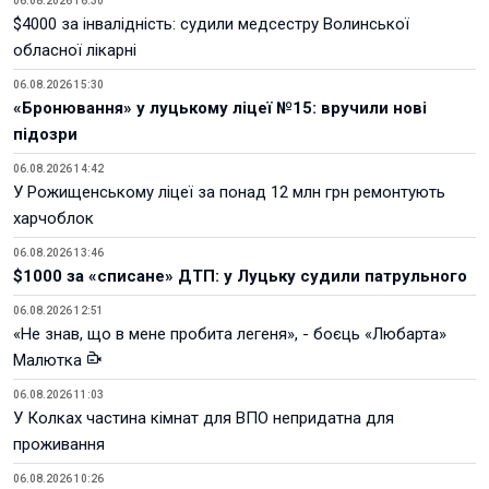
06.08.2026 16:30
$4000 за інвалідність: судили медсестру Волинської
обласної лікарні
06.08.2026 15:30
«Бронювання» у луцькому ліцеї №15: вручили нові
підозри
06.08.2026 14:42
У Рожищенському ліцеї за понад 12 млн грн ремонтують
харчоблок
06.08.2026 13:46
$1000 за «списане» ДТП: у Луцьку судили патрульного
06.08.2026 12:51
«Не знав, що в мене пробита легеня», - боєць «Любарта»
Малютка
06.08.2026 11:03
У Колках частина кімнат для ВПО непридатна для
проживання
06.08.2026 10:26