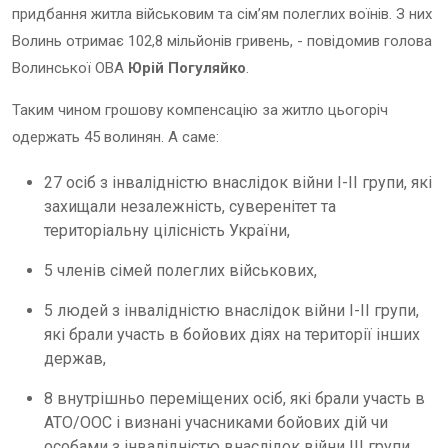
придбання житла військовим та сім’ям полеглих воїнів. З них
Волинь отримає 102,8 мільйонів гривень, - повідомив голова
Волинської ОВА
Юрій Погуляйко
.
Таким чином грошову компенсацію за житло цьогоріч
одержать 45 волинян. А саме:
27 осіб з інвалідністю внаслідок війни I-II групи, які
захищали незалежність, суверенітет та
територіальну цілісність України,
5 членів сімей полеглих військових,
5 людей з інвалідністю внаслідок війни I-II групи,
які брали участь в бойових діях на території інших
держав,
8 внутрішньо переміщених осіб, які брали участь в
АТО/ООС і визнані учасниками бойових дій чи
особами з інвалідністю внаслідок війни III групи.