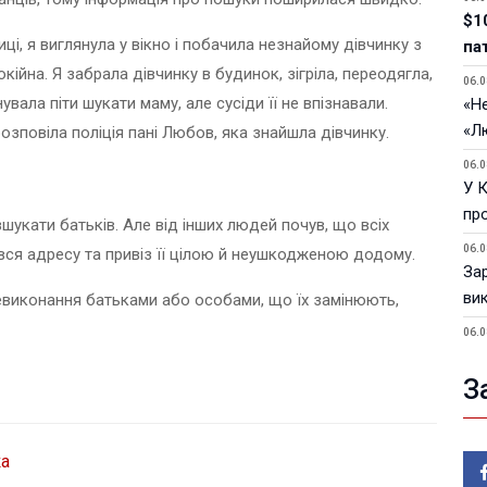
$1
иці, я виглянула у вікно і побачила незнайому дівчинку з
па
кійна. Я забрала дівчинку в будинок, зігріла, переодягла,
06.0
вала піти шукати маму, але сусіди її не впізнавали.
«Не
«Л
 розповіла поліція пані Любов, яка знайшла дівчинку.
06.0
У 
пр
зшукати батьків. Але від інших людей почув, що всіх
06.0
ався адресу та привіз її цілою й неушкодженою додому.
За
ви
невиконання батьками або особами, що їх замінюють,
06.0
У 
З
05.0
Пор
Ma
ка
05.0