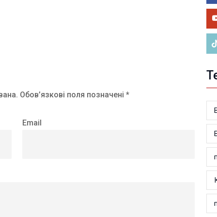
У 
ве
Т
вана.
Обов’язкові поля позначені *
Email