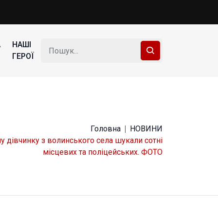
А
НАШІ
ГЕРОЇ
Головна
НОВИНИ
ну дівчинку з волинського села шукали сотні
місцевих та поліцейських. ФОТО