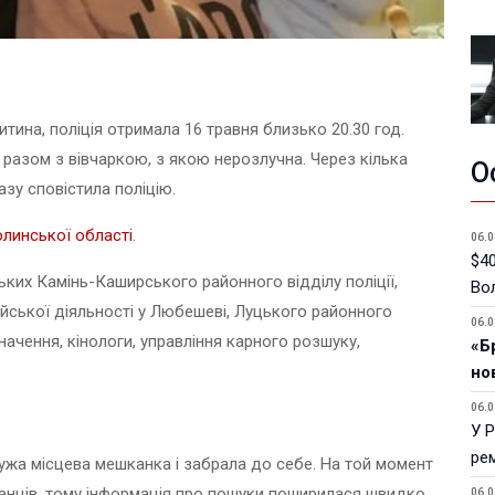
тина, поліція отримала 16 травня близько 20.30 год.
 разом з вівчаркою, з якою нерозлучна. Через кілька
О
зу сповістила поліцію.
Волинської області
.
06.0
$40
ьких Камінь-Каширського районного відділу поліції,
Вол
цейської діяльності у Любешеві, Луцького районного
06.0
значення, кінологи, управління карного розшуку,
«Б
но
06.0
У 
ре
ужа місцева мешканка і забрала до себе. На той момент
анців, тому інформація про пошуки поширилася швидко.
06.0