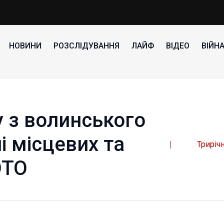
НОВИНИ
РОЗСЛІДУВАННЯ
ЛАЙФ
ВІДЕО
ВІЙН
у з волинського
і місцевих та
Триріч
ОТО