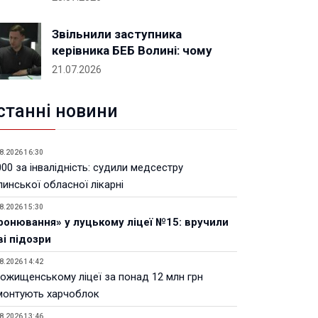
Звільнили заступника
керівника БЕБ Волині: чому
21.07.2026
станні новини
8.2026 16:30
00 за інвалідність: судили медсестру
инської обласної лікарні
8.2026 15:30
ронювання» у луцькому ліцеї №15: вручили
ві підозри
8.2026 14:42
Рожищенському ліцеї за понад 12 млн грн
монтують харчоблок
8.2026 13:46