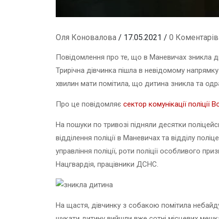
Оля Коновалова
/ 17.05.2021 /
0 Коментарів
Повідомлення про те, що в Маневичах зникла ди
Трирічна дівчинка пішла в невідомому напрямку
хвилин мати помітила, що дитина зникла та одра
Про це повідомляє
сектор комунікації поліції 
На пошуки по тривозі підняли десятки поліцейс
відділення поліції в Маневичах та відділу полі
управління поліції, роти поліції особливого при
Нацгвардія, працівники ДСНС.
На щастя, дівчинку з собакою помітила небайд
шукати дитину вийшли вже сотні місцевих мешк