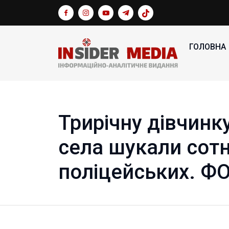
ГОЛОВНА
Трирічну дівчинк
села шукали сотн
поліцейських. Ф