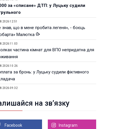
000 за «списане» ДТП: у Луцьку судили
трульного
8.2026 12:51
 знав, що в мене пробита легеня», - боєць
юбарта» Малютка
8.2026 11:03
Колках частина кімнат для ВПО непридатна для
оживання
8.2026 10:26
рплата за бронь: у Луцьку судили фіктивного
кладача
8.2026 09:32
Луцьку незабаром відкриють ветеранський хаб
алишайся на зв’язку
8.2026 21:18
івняння телеоб'єктивів Sigma Sports та Sony G-
ster
Facebook
Instagram
8.2026 21:00