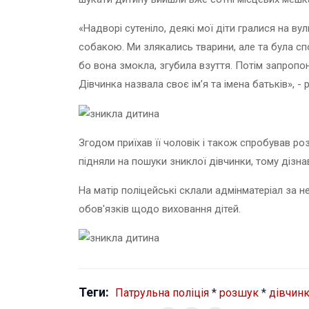
«Надворі сутеніло, деякі мої діти гралися на вул
собакою. Ми злякались тварини, але та була спо
бо вона змокла, згубила взуття. Потім запропону
Дівчинка назвала своє ім’я та імена батьків», -
Згодом приїхав її чоловік і також спробував ро
підняли на пошуки зниклої дівчинки, тому дізн
На матір поліцейські склали адмінматеріал за 
обов'язків щодо виховання дітей.
Теги:
Патрульна поліція
*
розшук
*
дівчин