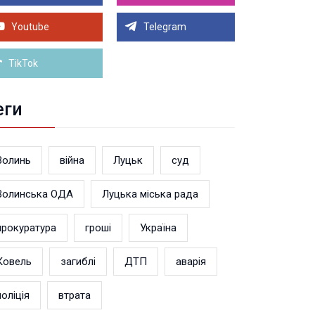
Луцьку на 99,9% готовий новий Державний
теранський простір. ВІДЕО
Youtube
Telegram
Більше новин
TikTok
еги
Волинь
війна
Луцьк
суд
Волинська ОДА
Луцька міська рада
прокуратура
гроші
Україна
Ковель
загиблі
ДТП
аварія
поліція
втрата