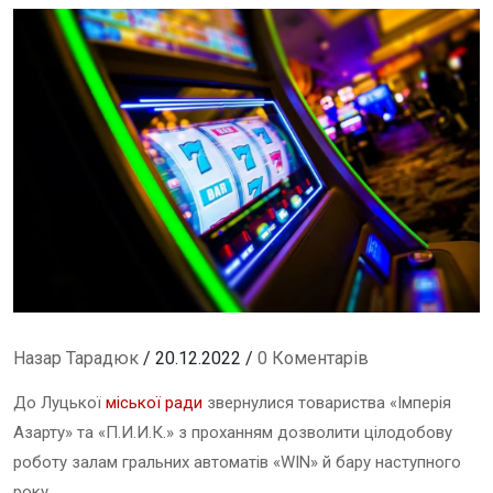
Назар Тарадюк
/ 20.12.2022 /
0 Коментарів
До Луцької
міської ради
звернулися товариства «Імперія
Азарту» та «П.И.И.К.» з проханням дозволити цілодобову
роботу залам гральних автоматів «WIN» й бару наступного
року.