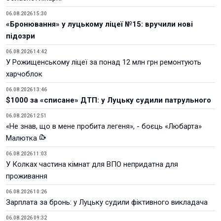
06.08.2026 15:30
«Бронювання» у луцькому ліцеї №15: вручили нові
підозри
06.08.2026 14:42
У Рожищенському ліцеї за понад 12 млн грн ремонтують
харчоблок
06.08.2026 13:46
$1000 за «списане» ДТП: у Луцьку судили патрульного
06.08.2026 12:51
«Не знав, що в мене пробита легеня», - боєць «Любарта»
Малютка
06.08.2026 11:03
У Колках частина кімнат для ВПО непридатна для
проживання
06.08.2026 10:26
Зарплата за бронь: у Луцьку судили фіктивного викладача
06.08.2026 09:32