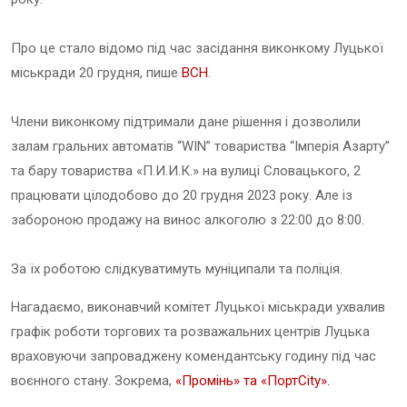
Про це стало відомо під час засідання виконкому Луцької
міськради 20 грудня, пише
ВСН
.
Члени виконкому підтримали дане рішення і дозволили
залам гральних автоматів “WIN” товариства “Імперія Азарту”
та бару товариства «П.И.И.К.» на вулиці Словацького, 2
працювати цілодобово до 20 грудня 2023 року. Але із
забороною продажу на винос алкоголю з 22:00 до 8:00.
За їх роботою слідкуватимуть муніципали та поліція.
Нагадаємо, виконавчий комітет Луцької міськради ухвалив
графік роботи торгових та розважальних центрів Луцька
враховуючи запроваджену комендантську годину під час
воєнного стану. Зокрема,
«Промінь» та «ПортCity».