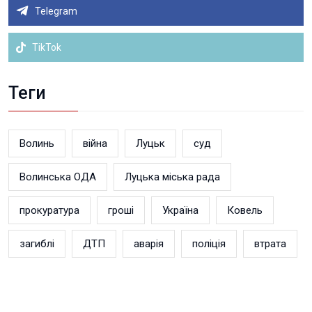
Telegram
TikTok
Теги
Волинь
війна
Луцьк
суд
Волинська ОДА
Луцька міська рада
прокуратура
гроші
Україна
Ковель
загиблі
ДТП
аварія
поліція
втрата