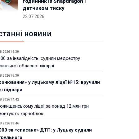
годинник із Snapdragon і
датчиком тиску
22.07.2026
станні новини
8.2026 16:30
00 за інвалідність: судили медсестру
инської обласної лікарні
8.2026 15:30
ронювання» у луцькому ліцеї №15: вручили
ві підозри
8.2026 14:42
Рожищенському ліцеї за понад 12 млн грн
монтують харчоблок
8.2026 13:46
000 за «списане» ДТП: у Луцьку судили
трульного