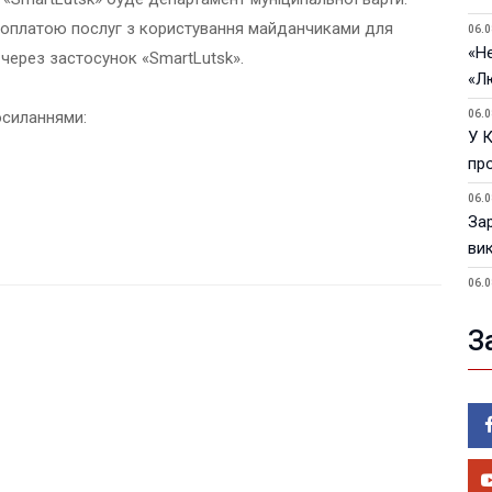
 оплатою послуг з користування майданчиками для
06.0
«Не
через застосунок «SmartLutsk».
«Л
осиланнями:
06.0
У 
пр
06.0
За
ви
06.0
У 
З
05.0
Пор
Ma
05.0
У 
ве