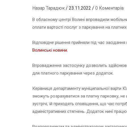
Назар Тарадюк
/ 23.11.2022 /
0 Коментарів
В обласному центрі Волині впровадили мобільн
оплати вартості послуг з паркування на платних
Відповідне рішення прийняли під час засідання
Волинські новини.
Впровадження застосунку дозволить здійснюва
для платного паркування через додаток.
Керівниця департаменту муніципальної варти Юлі
зможуть розрахуватися за платну парковку, не
зустрічі, їй приходять сповіщення, що час пот
адміністративних стягнень. Додаток нині працю
Розпорядником та адміністратором застосунку 