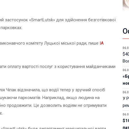
ий застосунок «SmartLutsk» для здійснення безготівкової
 парковках.
О
 виконавчого комітету Луцької міської ради, пише
ІА
06.0
$40
Вол
ти оплату вартості послуг з користування майданчиками
06.0
«Б
но
я Чіпак відзначила, що водії тепер у зручний спосіб
06.0
 шукаючи паркоматів. Наприклад, якщо людина на
У 
рібно продовжити. Це дозволить водіям не отримувати
ре
є.
06.0
$1
па
«SmartLutsk» буде департамент муніципальної варти.