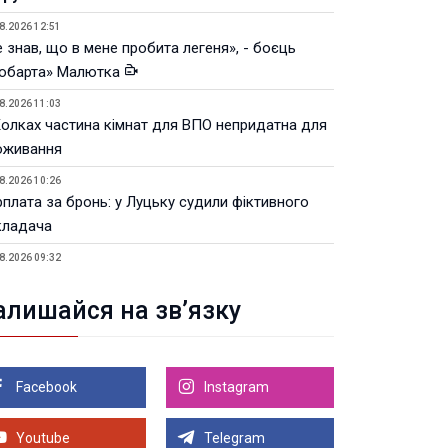
8.2026 12:51
 знав, що в мене пробита легеня», - боєць
юбарта» Малютка
8.2026 11:03
Колках частина кімнат для ВПО непридатна для
оживання
8.2026 10:26
рплата за бронь: у Луцьку судили фіктивного
кладача
8.2026 09:32
Луцьку незабаром відкриють ветеранський хаб
алишайся на зв’язку
8.2026 21:18
івняння телеоб'єктивів Sigma Sports та Sony G-
ster
Facebook
Instagram
8.2026 21:00
Луцьку на 99,9% готовий новий Державний
теранський простір. ВІДЕО
Youtube
Telegram