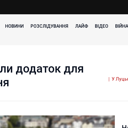
НОВИНИ
РОЗСЛІДУВАННЯ
ЛАЙФ
ВІДЕО
ВІЙН
или додаток для
ня
У Луць