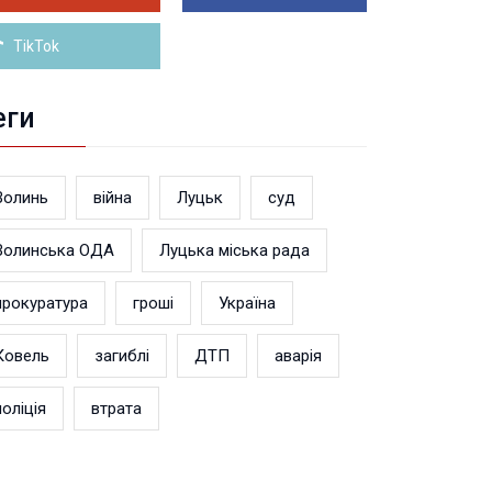
Більше новин
TikTok
еги
Волинь
війна
Луцьк
суд
Волинська ОДА
Луцька міська рада
прокуратура
гроші
Україна
Ковель
загиблі
ДТП
аварія
поліція
втрата