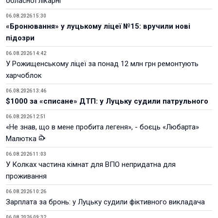
обласної лікарні
06.08.2026 15:30
«Бронювання» у луцькому ліцеї №15: вручили нові
підозри
06.08.2026 14:42
У Рожищенському ліцеї за понад 12 млн грн ремонтують
харчоблок
06.08.2026 13:46
$1000 за «списане» ДТП: у Луцьку судили патрульного
06.08.2026 12:51
«Не знав, що в мене пробита легеня», - боєць «Любарта»
Малютка
06.08.2026 11:03
У Колках частина кімнат для ВПО непридатна для
проживання
06.08.2026 10:26
Зарплата за бронь: у Луцьку судили фіктивного викладача
06.08.2026 09:32