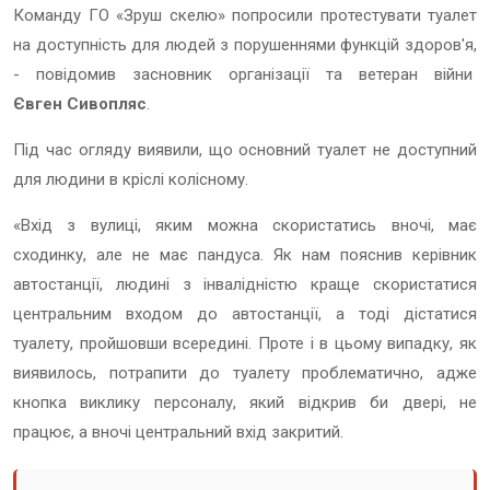
Команду ГО «Зруш скелю» попросили протестувати туалет
на доступність для людей з порушеннями функцій здоров'я,
- повідомив засновник організації та ветеран війни
Євген Сивопляс
.
Під час огляду виявили, що основний туалет не доступний
для людини в кріслі колісному.
«Вхід з вулиці, яким можна скористатись вночі, має
сходинку, але не має пандуса. Як нам пояснив керівник
автостанції, людині з інвалідністю краще скористатися
центральним входом до автостанції, а тоді дістатися
туалету, пройшовши всередині. Проте і в цьому випадку, як
виявилось, потрапити до туалету проблематично, адже
кнопка виклику персоналу, який відкрив би двері, не
працює, а вночі центральний вхід закритий.