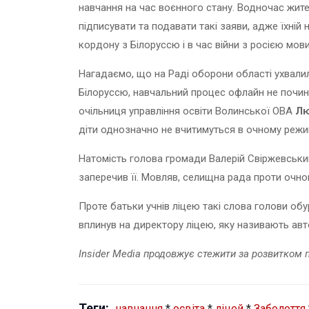
навчання на час воєнного стану. Водночас жител
підписувати та подавати такі заяви, адже їхній
кордону з Білоруссю і в час війни з росією мо
Нагадаємо, що на Раді оборони області ухвалил
Білоруссю, навчальний процес офлайн не починав
очільниця управління освіти Волинської ОВА
Лю
діти однозначно не вчитимуться в очному режи
Натомість голова громади Валерій Свіржевський
заперечив її. Мовляв, селищна рада проти очно
Проте батьки учнів ліцею такі слова голови об
вплинув на директору ліцею, яку називають ав
Insider Media продовжує стежити за розвитком п
Теги:
навчання
*
освіта
*
ліцей
*
Заболоття