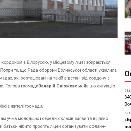
д кордоном з Білоруссю, у місцевому ліцеї збираються
 Попри те, що Рада оборони Волинської області ухвалила
О
мадах, які розташовані на такій відстані від кордону з
не. Голова громади
Валерій Свіржевській
в цю ситуацію
06.0
$40
Вол
Media жителі громади.
06.0
ам учнів молодших і середніх класів заяви та всіляко
«Б
і батьки нібито просять ліцей організувати офлайн-
но