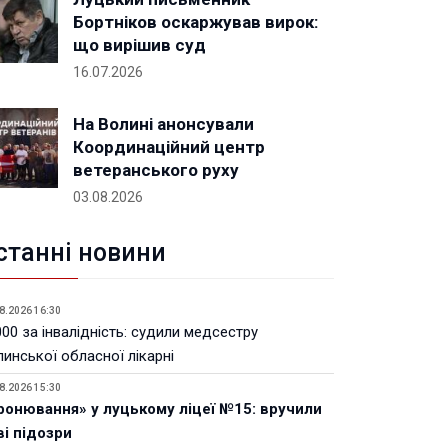
Бортніков оскаржував вирок:
що вирішив суд
16.07.2026
На Волині анонсували
Координаційний центр
ветеранського руху
03.08.2026
станні новини
8.2026 16:30
00 за інвалідність: судили медсестру
инської обласної лікарні
8.2026 15:30
ронювання» у луцькому ліцеї №15: вручили
ві підозри