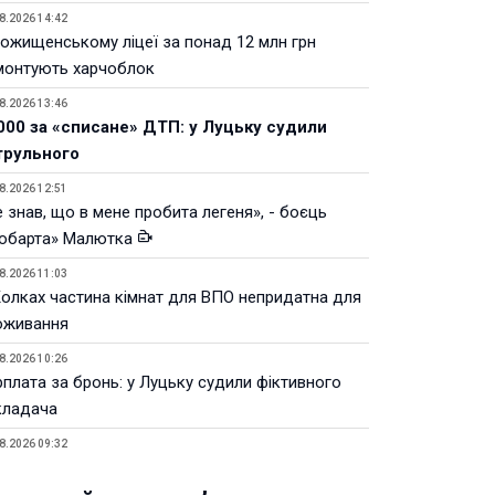
8.2026 14:42
Рожищенському ліцеї за понад 12 млн грн
монтують харчоблок
8.2026 13:46
000 за «списане» ДТП: у Луцьку судили
трульного
8.2026 12:51
 знав, що в мене пробита легеня», - боєць
юбарта» Малютка
8.2026 11:03
Колках частина кімнат для ВПО непридатна для
оживання
8.2026 10:26
рплата за бронь: у Луцьку судили фіктивного
кладача
8.2026 09:32
Луцьку незабаром відкриють ветеранський хаб