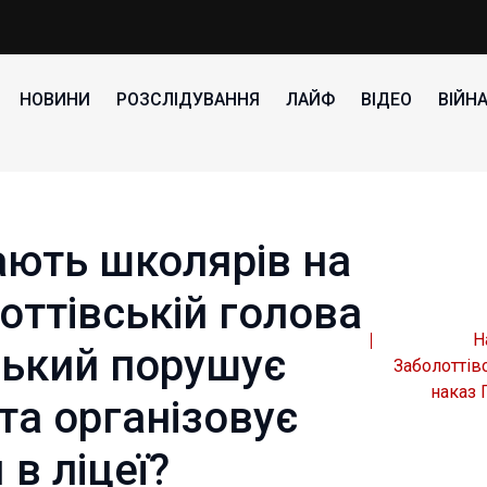
НОВИНИ
РОЗСЛІДУВАННЯ
ЛАЙФ
ВІДЕО
ВІЙН
ають школярів на
оттівській голова
Н
ський порушує
Заболоттів
наказ 
та організовує
в ліцеї?