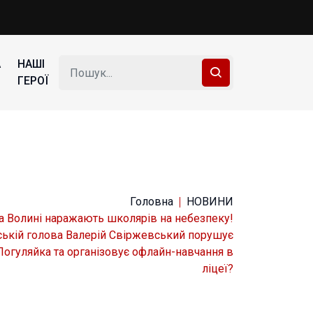
А
НАШІ
ГЕРОЇ
Головна
НОВИНИ
а Волині наражають школярів на небезпеку!
ській голова Валерій Свіржевський порушує
Погуляйка та організовує офлайн-навчання в
ліцеї?