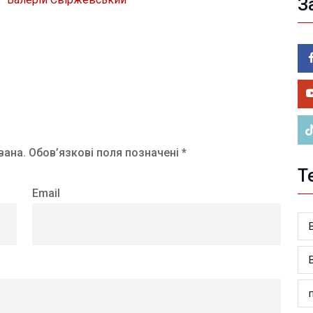
З
05.0
Пор
Ma
05.0
У 
ве
вана.
Обов’язкові поля позначені *
Т
Email