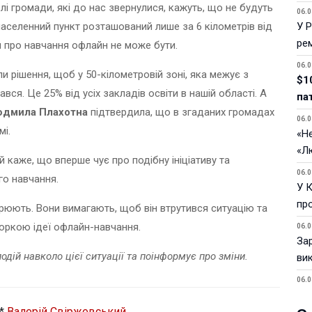
і громади, які до нас звернулися, кажуть, що не будуть
06.0
 населенний пункт розташований лише за 6 кілометрів від
У 
ре
ви про навчання офлайн не може бути.
06.0
и рішення, щоб у 50-кілометровій зоні, яка межує з
$1
ся. Це 25% від усіх закладів освіти в нашій області. А
па
дмила Плахотна
підтвердила, що в згаданих громадах
06.0
мі.
«Не
«Л
 каже, що вперше чує про подібну ініціативу та
06.0
го навчання.
У 
пр
урюють. Вони вимагають, щоб він втрутився ситуацію та
торкою ідеї офлайн-навчання.
06.0
За
одій навколо цієї ситуації та поінформує про зміни.
ви
06.0
У 
*
Валерій Свіржевський