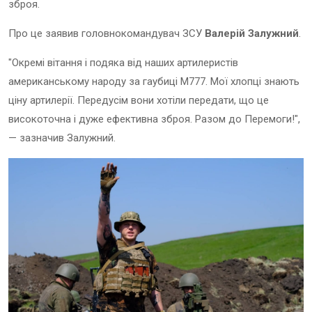
зброя.
Про це заявив головнокомандувач ЗСУ
Валерій Залужний
.
"Окремі вітання і подяка від наших артилеристів
американському народу за гаубиці М777. Мої хлопці знають
ціну артилерії. Передусім вони хотіли передати, що це
високоточна і дуже ефективна зброя. Разом до Перемоги!",
— зазначив Залужний.