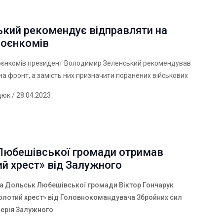
ький рекомендує відправляти на
воєнкомів
воєнкомів президент Володимир Зеленський рекомендував
на фронт, а замість них призначити поранених військових
дюк
/ 28.04.2023
 Любешівської громади отримав
й хрест» від Залужного
а Дольськ Любешівської громади Віктор Гончарук
олотий хрест» від Головнокомандувача Збройних сил
лерія Залужного