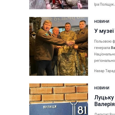
Іра Поліщук
НОВИНИ
У музеї
Польовою ф
генерала
В
Національно
регіонально
Назар Тара
НОВИНИ
Луцьку
Валері
Депутат Во