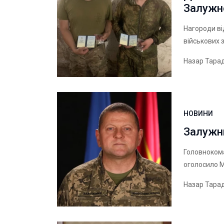
Залужн
Нагороди в
військових 
Назар Тара
НОВИНИ
Залужни
Головнокома
оголосило М
Назар Тара