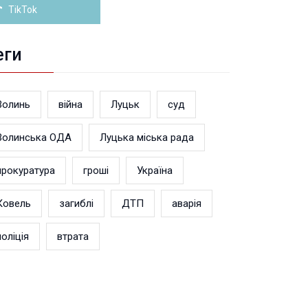
TikTok
еги
Волинь
війна
Луцьк
суд
Волинська ОДА
Луцька міська рада
прокуратура
гроші
Україна
Ковель
загиблі
ДТП
аварія
поліція
втрата