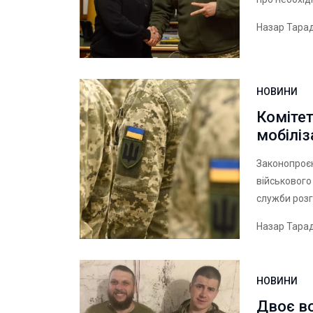
Назар Тара
НОВИНИ
Комітет
мобіліз
Законопроєк
військового
служби розг
Назар Тара
НОВИНИ
Двоє в