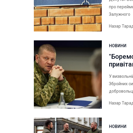
про перейме
Залужного
Назар Тара
НОВИНИ
"Боремо
привіта
У визвольні
Збройних си
добровольц
Назар Тара
НОВИНИ