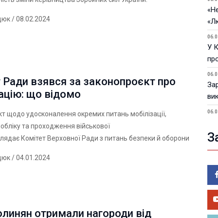
«Не
дюк
/ 08.02.2024
«Л
06.0
У 
пр
06.0
 Ради взявся за законопроєкт про
За
ацію: що відомо
ви
06.0
т щодо удосконалення окремих питань мобілізації,
У 
 обліку та проходження військової
З
лядає Комітет Верховної Ради з питань безпеки й оборони
05.0
Пор
дюк
/ 04.01.2024
Ma
05.0
У 
ве
олинян отримали нагороди від