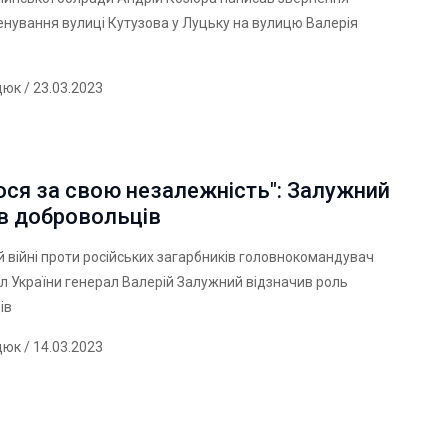
нування вулиці Кутузова у Луцьку на вулицю Валерія
дюк
/ 23.03.2023
ся за свою незалежність": Залужний
в добровольців
й війні проти російських загарбників головнокомандувач
л України генерал Валерій Залужний відзначив роль
ів
дюк
/ 14.03.2023