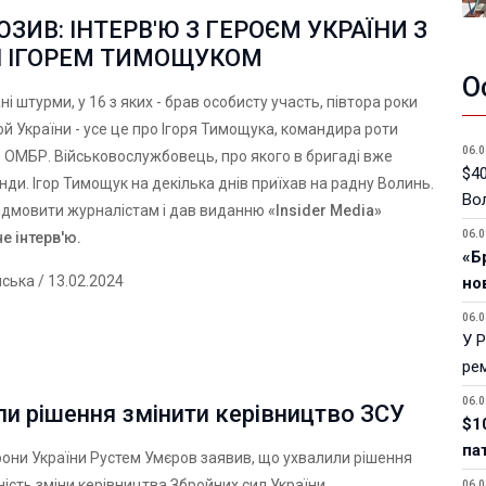
ЗИВ: ІНТЕРВ'Ю З ГЕРОЄМ УКРАЇНИ З
І ІГОРЕМ ТИМОЩУКОМ
О
і штурми, у 16 з яких - брав особисту участь, півтора роки
рой України - усе це про Ігоря Тимощука, командира роти
06.0
 ОМБР. Військовослужбовець, про якого в бригаді вже
$40
нди. Ігор Тимощук на декілька днів приїхав на радну Волинь.
Вол
 відмовити журналістам і дав виданню
«
Insider Media
»
06.0
е інтерв'ю.
«Б
нська
/ 13.02.2024
но
06.0
У 
ре
06.0
и рішення змінити керівництво ЗСУ
$1
па
рони України Рустем Умєров заявив, що ухвалили рішення
ність зміни керівництва Збройних сил України.
06.0