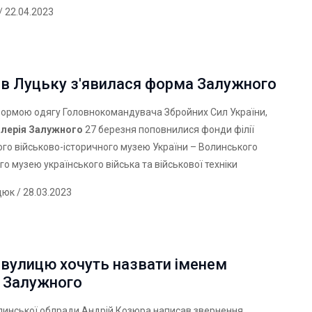
/ 22.04.2023
 в Луцьку з'явилася форма Залужного
ормою одягу Головнокомандувача Збройних Сил України,
алерія Залужного
27 березня поповнилися фонди філії
го військово-історичного музею України – Волинського
го музею українського війська та військової техніки
дюк
/ 28.03.2023
 вулицю хочуть назвати іменем
я Залужного
линської облради Андрій Козюра написав звернення