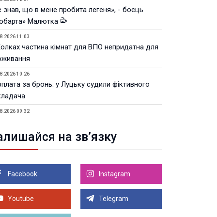
 знав, що в мене пробита легеня», - боєць
юбарта» Малютка
8.2026 11:03
Колках частина кімнат для ВПО непридатна для
оживання
8.2026 10:26
рплата за бронь: у Луцьку судили фіктивного
кладача
8.2026 09:32
Луцьку незабаром відкриють ветеранський хаб
алишайся на зв’язку
8.2026 21:18
івняння телеоб'єктивів Sigma Sports та Sony G-
ster
Facebook
Instagram
8.2026 21:00
Луцьку на 99,9% готовий новий Державний
теранський простір. ВІДЕО
Youtube
Telegram
Більше новин