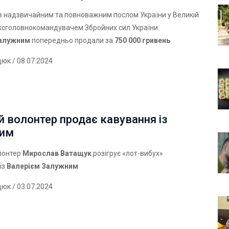
з надзвичайним та повноважним послом України у Великій
ексголовнокомандувачем Збройних сил України
Залужним
попередньо продали за
750 000 гривень
дюк
/ 08.07.2024
 волонтер продає кавування із
ним
лонтер
Мирослав Ватащук
розігрує «лот-вибух»
із
Валерієм Залужним
дюк
/ 03.07.2024