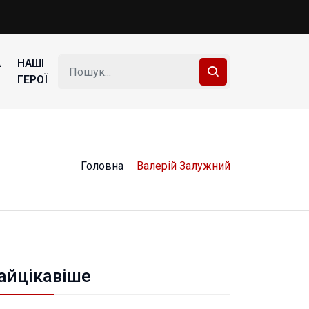
А
НАШІ
ГЕРОЇ
Головна
Валерій Залужний
айцікавіше