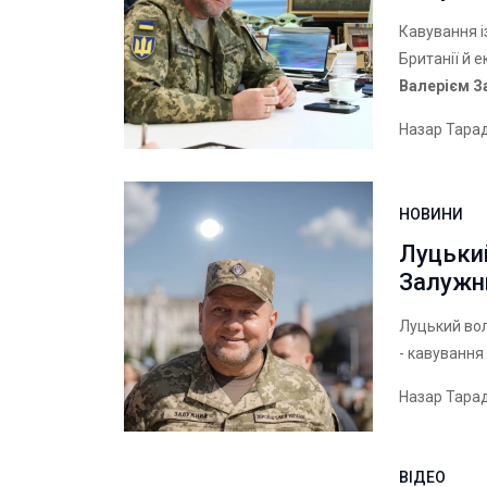
Кавування і
Британії й 
Валерієм 
Назар Тара
НОВИНИ
Луцький
Залуж
Луцький во
- кавування 
Назар Тара
ВІДЕО