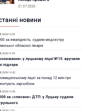
21.07.2026
станні новини
8.2026 16:30
00 за інвалідність: судили медсестру
инської обласної лікарні
8.2026 15:30
ронювання» у луцькому ліцеї №15: вручили
ві підозри
8.2026 14:42
Рожищенському ліцеї за понад 12 млн грн
монтують харчоблок
8.2026 13:46
000 за «списане» ДТП: у Луцьку судили
трульного
8.2026 12:51