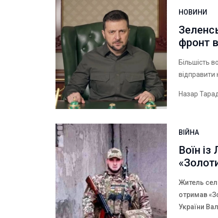
НОВИНИ
Зеленс
фронт 
Більшість 
відправити 
Назар Тара
ВІЙНА
Воїн із
«Золоти
Житель сел
отримав «З
України Ва