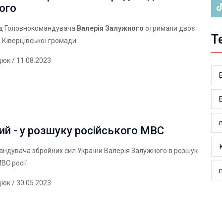
ого
ід Головнокомандувача
Валерія Залужного
отримали двоє
Т
з Ківерцівської громади
дюк
/ 11.08.2023
й - у розшуку російського МВС
ндувача збройних сил України Валерія Залужного в розшук
ВС росії
дюк
/ 30.05.2023