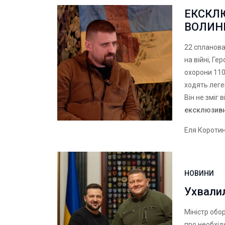
ЕКСКЛЮ
ВОЛИН
22 спланован
на війні, Ге
охорони 110
ходять леге
Він не зміг
ексклюзивн
Еля Короти
НОВИНИ
Ухвалил
Міністр обо
про необхід