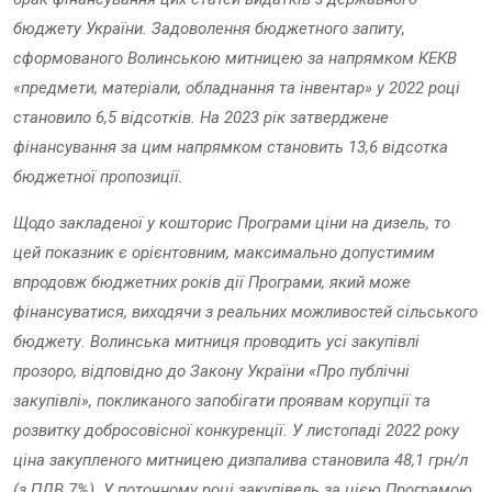
бюджету України. Задоволення бюджетного запиту,
сформованого Волинською митницею за напрямком КЕКВ
«предмети, матеріали, обладнання та інвентар» у 2022 році
становило 6,5 відсотків. На 2023 рік затверджене
фінансування за цим напрямком становить 13,6 відсотка
бюджетної пропозиції.
Щодо закладеної у кошторис Програми ціни на дизель, то
цей показник є орієнтовним, максимально допустимим
впродовж бюджетних років дії Програми, який може
фінансуватися, виходячи з реальних можливостей сільського
бюджету. Волинська митниця проводить усі закупівлі
прозоро, відповідно до Закону України «Про публічні
закупівлі», покликаного запобігати проявам корупції та
розвитку добросовісної конкуренції. У листопаді 2022 року
ціна закупленого митницею дизпалива становила 48,1 грн/л
(з ПДВ 7%). У поточному році закупівель за цією Програмою