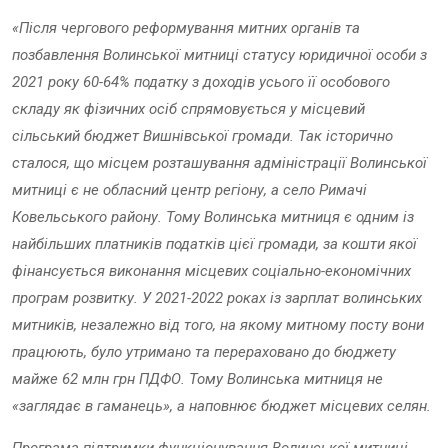
«Після чергового реформування митних органів та
позбавлення Волинської митниці статусу юридичної особи з
2021 року 60-64% податку з доходів усього її особового
складу як фізичних осіб спрямовується у місцевий
сільський бюджет Вишнівської громади. Так історично
сталося, що місцем розташування адміністрації Волинської
митниці є не обласний центр регіону, а село Римачі
Ковельського району. Тому Волинська митниця є одним із
найбільших платників податків цієї громади, за кошти якої
фінансується виконання місцевих соціально-економічних
програм розвитку. У 2021-2022 роках із зарплат волинських
митників, незалежно від того, на якому митному посту вони
працюють, було утримано та перераховано до бюджету
майже 62 млн грн ПДФО. Тому Волинська митниця не
«заглядає в гаманець», а наповнює бюджет місцевих селян.
Програма підтримки функціонування Волинської митниці