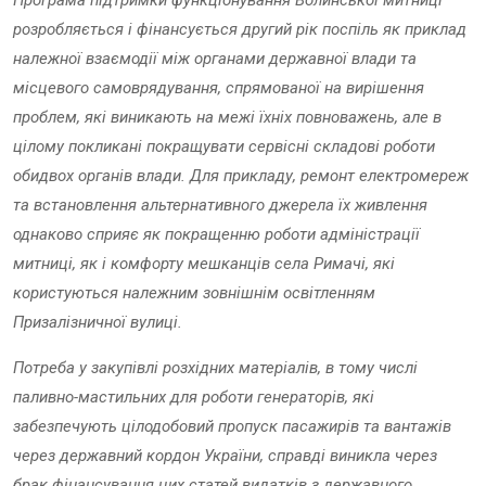
розробляється і фінансується другий рік поспіль як приклад
належної взаємодії між органами державної влади та
місцевого самоврядування, спрямованої на вирішення
проблем, які виникають на межі їхніх повноважень, але в
цілому покликані покращувати сервісні складові роботи
обидвох органів влади. Для прикладу, ремонт електромереж
та встановлення альтернативного джерела їх живлення
однаково сприяє як покращенню роботи адміністрації
митниці, як і комфорту мешканців села Римачі, які
користуються належним зовнішнім освітленням
Призалізничної вулиці.
Потреба у закупівлі розхідних матеріалів, в тому числі
паливно-мастильних для роботи генераторів, які
забезпечують цілодобовий пропуск пасажирів та вантажів
через державний кордон України, справді виникла через
брак фінансування цих статей видатків з державного