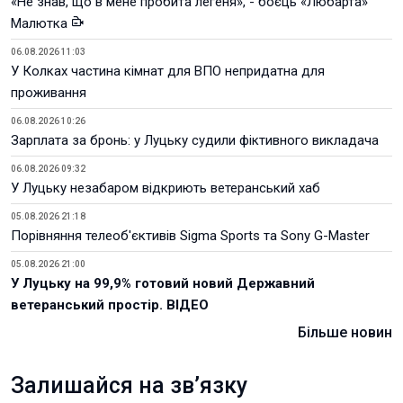
«Не знав, що в мене пробита легеня», - боєць «Любарта»
Малютка
06.08.2026 11:03
У Колках частина кімнат для ВПО непридатна для
проживання
06.08.2026 10:26
Зарплата за бронь: у Луцьку судили фіктивного викладача
06.08.2026 09:32
У Луцьку незабаром відкриють ветеранський хаб
05.08.2026 21:18
Порівняння телеоб'єктивів Sigma Sports та Sony G-Master
05.08.2026 21:00
У Луцьку на 99,9% готовий новий Державний
ветеранський простір. ВІДЕО
Більше новин
Залишайся на зв’язку