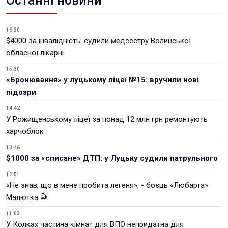
Останні новини
16:30
$4000 за інвалідність: судили медсестру Волинської
обласної лікарні
15:30
«Бронювання» у луцькому ліцеї №15: вручили нові
підозри
14:42
У Рожищенському ліцеї за понад 12 млн грн ремонтують
харчоблок
13:46
$1000 за «списане» ДТП: у Луцьку судили патрульного
12:51
«Не знав, що в мене пробита легеня», - боєць «Любарта»
Малютка
11:03
У Колках частина кімнат для ВПО непридатна для