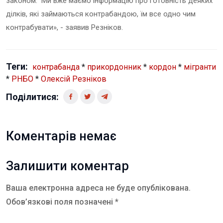
законом. Ми вже маємо інформацію про готовність деяких
ділків, які займаються контрабандою, їм все одно чим
контрабувати», - заявив Резніков.
Теги:
контрабанда
*
прикордонник
*
кордон
*
мігранти
*
РНБО
*
Олексій Резніков
Поділитися:
Коментарів немає
Залишити коментар
Ваша електронна адреса не буде опублікована.
Обов’язкові поля позначені *