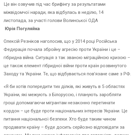
Це він озвучив під час брифінгу за результатами
міжвідомчої наради, яка відбулась в неділю, 14
листопада, за участі голови Волинської ОДА
Юрія Погуляйка
Олексій Резніков наголосив, що у 2014 році Російська
Федерація почала збройну агресію проти України і це –
гібридна війна. Ситуація з так званою міграційною кризою –
це також елемент гібридної війни проти країн розвинутого
Заходу та України. Те, що відбувається пов’язане саме з РФ.
«Я би хотів попередити тих ділків, які живуть в 5 областях
України, які межують з Білоруссю, і планують заробляти
гроші допомагаючи мігрантам незаконно перетинати
кордон – це буде проти національних інтересів України. Це
питання національної безпеки. Хто буде таким чином
продавати країну – буде досить серйозно відповідати за