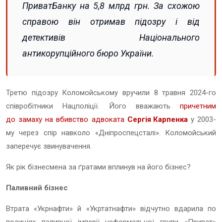
ПриватБанку на 5,8 млрд грн. За схожою
справою він отримав підозру і від
детективів Національного
антикорупційного бюро України.
Третю підозру Коломойському вручили 8 травня 2024-го
співробітники Нацполіції. Його вважають
причетним
до замаху на вбивство адвоката
Сергія Карпенка
у 2003-
му через спір навколо «Дніпроспецсталі». Коломойський
заперечує звинувачення.
Як рік бізнесмена за ґратами вплинув на його бізнес?
Паливний бізнес
Втрата «Укрнафти» й «Укртатнафти» відчутно вдарила по
позиціях паливної імперії неформальної групи «Приват»