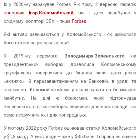
Їх у 2020-му нарахував Forbes. Рік тому, 2 вересня, перелік
поповнив
Ігор Коломойський
, він і досі перебуває у
слідчому ізоляторі СБУ, - пише
Forbes
.
Які активи залишаються у Коломойського і як змінилися
його статки за рік увʼязнення?
У 2019-му перемога
Володимира Зеленського
на
президентських виборах дозволила Коломойському
тріумфально повернутися до України після двох років
«екзилю». З перезавантаженням на Банковій, в уряді та
парламенті Коломойський міг розраховувати на безхмарне
майбутнє. На ділі ж бізнесмен, який підтримував
Зеленського під час виборів, виявився для нової влади так
само незручним, як і для попередньої.
У лютому 2022 року Forbes оцінював статки Коломойського
у $1,8 млрд. У листопаді – вже у $850 млн. І справа не лише у