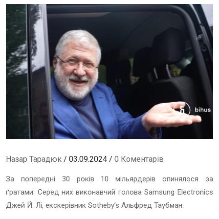
Назар Тарадюк
/ 03.09.2024 /
0 Коментарів
За попередні 30 років 10 мільярдерів опинялося за
ґратами.
Серед них виконавчий голова Samsung Electronics
Джей Й. Лі, екскерівник Sotheby’s Альфред Таубман.