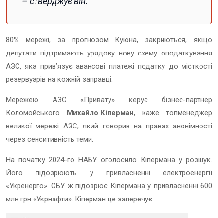
– стверджує він.
80% мережі, за прогнозом Куюна, закриються, якщо
депутати підтримають урядову нову схему оподаткування
АЗС, яка привʼязує авансові платежі податку до місткості
резервуарів на кожній заправці.
Мережею АЗС «Привату» керує бізнес-партнер
Коломойського
Михайло Кіперман
, каже топменеджер
великої мережі АЗС, який говорив на правах анонімності
через сенситивність теми.
На початку 2024-го НАБУ оголосило Кіпермана у розшук.
Його підозрюють у привласненні електроенергії
«Укренерго». СБУ ж підозрює Кіпермана у привласненні 600
млн грн «Укрнафти». Кіперман це заперечує.