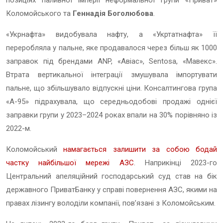
Коломойського та
Геннадія Боголюбова
.
«Укрнафта» видобувала нафту, а «Укртатнафта» її
переробляла у пальне, яке продавалося через більш як 1000
заправок під брендами ANP, «Авіас», Sentosa, «Мавекс».
Втрата вертикальної інтеграції змушувала імпортувати
пальне, що збільшувало відпускні ціни. Консалтингова група
«А-95» підрахувала, що середньодобові продажі однієї
заправки групи у 2023–2024 роках впали на 30% порівняно із
2022-м.
Коломойський
намагається залишити за собою бодай
частку найбільшої мережі АЗС
. Наприкінці 2023-го
Центральний апеляційний господарський суд став на бік
державного
ПриватБанку
у справі повернення АЗС, якими на
правах лізингу володіли компанії, пов’язані з Коломойським.