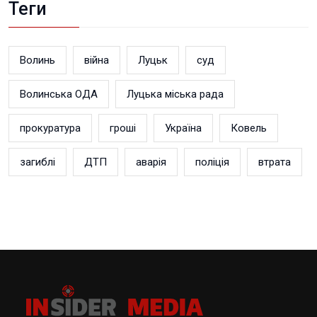
Теги
Волинь
війна
Луцьк
суд
Волинська ОДА
Луцька міська рада
прокуратура
гроші
Україна
Ковель
загиблі
ДТП
аварія
поліція
втрата