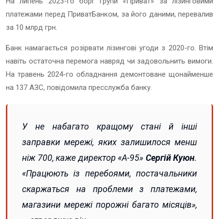
На липень 2023-го борг групи «Приват» за лізинговими
платежами перед ПриватБанком, за його даними, перевалив
за 10 млрд грн.
Банк намагається розірвати лізингові угоди з 2020-го. Втім
навіть остаточна перемога навряд чи задовольнить вимоги.
На травень 2024-го обладнання демонтоване щонайменше
на 137 АЗС, повідомила пресслужба банку.
У не набагато кращому стані й інші
заправки мережі, яких залишилося менш
ніж 700, каже директор «А-95»
Сергій Куюн
.
«Працюють із перебоями, постачальники
скаржаться на проблеми з платежами,
магазини мережі порожні багато місяців»,