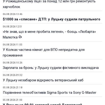
У Рожищенському ліцеї за понад 12 млн грн ремонтують
харчоблок
06.08.2026 13:46
$1000 за «списане» ДТП: у Луцьку судили патрульного
06.08.2026 12:51
«Не знав, що в мене пробита легеня», - боєць «Любарта»
Малютка
06.08.2026 11:03
У Колках частина кімнат для ВПО непридатна для
проживання
06.08.2026 10:26
Зарплата за бронь: у Луцьку судили фіктивного викладача
06.08.2026 09:32
У Луцьку незабаром відкриють ветеранський хаб
05.08.2026 21:18
Порівняння телеоб'єктивів Sigma Sports та Sony G-Master
05.08.2026 21:00
У Луцьку на 99,9% готовий новий Державний