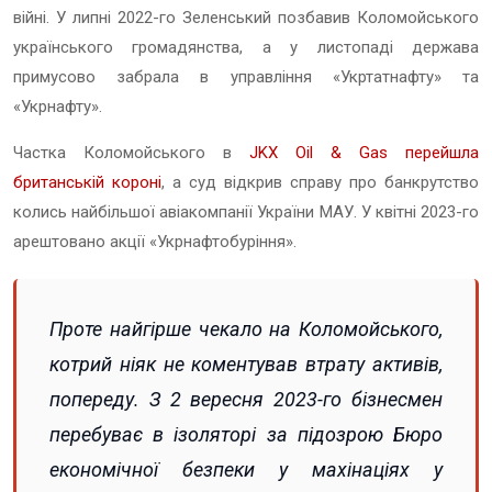
війні. У липні 2022-го Зеленський позбавив Коломойського
українського громадянства, а у листопаді держава
примусово забрала в управління «
Укртатнафту
» та
«
Укрнафту
».
Частка Коломойського в
JKX Oil & Gas перейшла
британській короні
, а суд відкрив справу про банкрутство
колись найбільшої авіакомпанії України МАУ. У квітні 2023-го
арештовано акції «
Укрнафтобуріння
».
Проте найгірше чекало на Коломойського,
котрий ніяк не коментував втрату активів,
попереду. З 2 вересня 2023-го бізнесмен
перебуває в ізоляторі за підозрою Бюро
економічної безпеки у махінаціях у