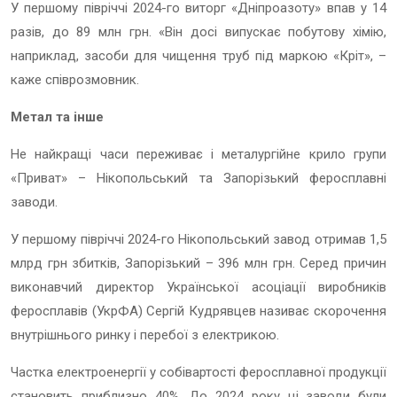
У першому півріччі 2024-го виторг «Дніпроазоту» впав у 14
разів, до 89 млн грн. «Він досі випускає побутову хімію,
наприклад, засоби для чищення труб під маркою «Кріт», –
каже співрозмовник.
Метал та інше
Не найкращі часи переживає і металургійне крило групи
«Приват» – Нікопольський та Запорізький феросплавні
заводи.
У першому півріччі 2024-го Нікопольський завод отримав 1,5
млрд грн збитків, Запорізький – 396 млн грн. Серед причин
виконавчий директор Української асоціації виробників
феросплавів (УкрФА) Сергій Кудрявцев називає скорочення
внутрішнього ринку і перебої з електрикою.
Частка електроенергії у собівартості феросплавної продукції
становить приблизно 40%. До 2024 року ці заводи були