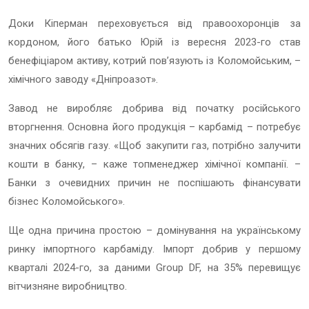
Доки Кіперман переховується від правоохоронців за
кордоном, його батько Юрій із вересня 2023-го став
бенефіціаром активу, котрий пов’язують із Коломойським, –
хімічного заводу «
Дніпроазот
».
Завод не виробляє добрива від початку російського
вторгнення. Основна його продукція – карбамід – потребує
значних обсягів газу. «Щоб закупити газ, потрібно залучити
кошти в банку, – каже топменеджер хімічної компанії. –
Банки з очевидних причин не поспішають фінансувати
бізнес Коломойського».
Ще одна причина простою – домінування на українському
ринку імпортного карбаміду. Імпорт добрив у першому
кварталі 2024-го, за даними Group DF, на 35% перевищує
вітчизняне виробництво.