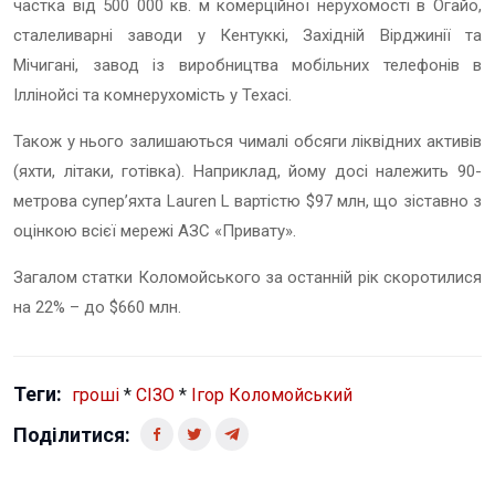
частка від 500 000 кв. м комерційної нерухомості в Огайо,
сталеливарні заводи у Кентуккі, Західній Вірджинії та
Мічигані, завод із виробництва мобільних телефонів в
Іллінойсі та комнерухомість у Техасі.
Також у нього залишаються чималі обсяги ліквідних активів
(яхти, літаки, готівка). Наприклад, йому досі належить 90-
метрова супер’яхта Lauren L вартістю $97 млн, що зіставно з
оцінкою всієї мережі АЗС «Привату».
Загалом статки Коломойського за останній рік скоротилися
на 22% – до $660 млн.
Теги:
гроші
*
СІЗО
*
Ігор Коломойський
Поділитися: