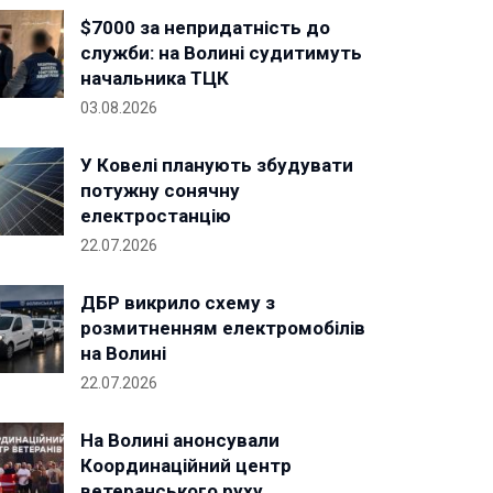
$7000 за непридатність до
служби: на Волині судитимуть
начальника ТЦК
03.08.2026
У Ковелі планують збудувати
потужну сонячну
електростанцію
22.07.2026
ДБР викрило схему з
розмитненням електромобілів
на Волині
22.07.2026
На Волині анонсували
Координаційний центр
ветеранського руху