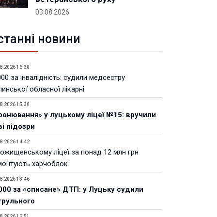
03.08.2026
станні новини
8.2026 16:30
00 за інвалідність: судили медсестру
инської обласної лікарні
8.2026 15:30
ронювання» у луцькому ліцеї №15: вручили
ві підозри
8.2026 14:42
Рожищенському ліцеї за понад 12 млн грн
монтують харчоблок
8.2026 13:46
000 за «списане» ДТП: у Луцьку судили
трульного
8.2026 12:51