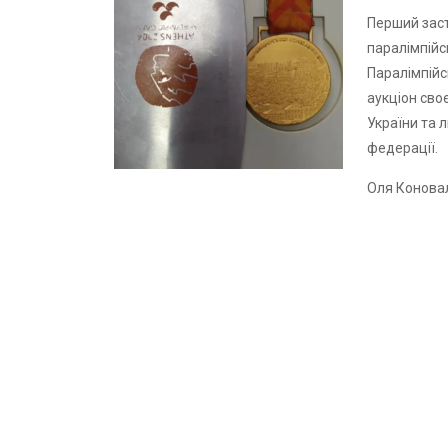
Перший заст
паралімпійс
Паралімпійс
аукціон сво
України та л
федерації.
Оля Конова