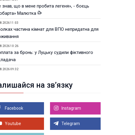
 знав, що в мене пробита легеня», - боєць
юбарта» Малютка
8.2026 11:03
Колках частина кімнат для ВПО непридатна для
оживання
8.2026 10:26
рплата за бронь: у Луцьку судили фіктивного
кладача
8.2026 09:32
Луцьку незабаром відкриють ветеранський хаб
алишайся на зв’язку
8.2026 21:18
івняння телеоб'єктивів Sigma Sports та Sony G-
ster
Facebook
Instagram
8.2026 21:00
Луцьку на 99,9% готовий новий Державний
теранський простір. ВІДЕО
Youtube
Telegram
Більше новин