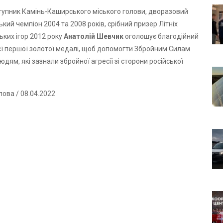
упник Камінь-Каширського міського голови, дворазовий
ький чемпіон 2004 та 2008 років, срібний призер Літніх
ьких ігор 2012 року
Анатолій Шевчик
оголошує благодійний
єї першої золотої медалі, щоб допомогти Збройним Силам
юдям, які зазнали збройної агресії зі сторони російської
лова
/ 08.04.2022