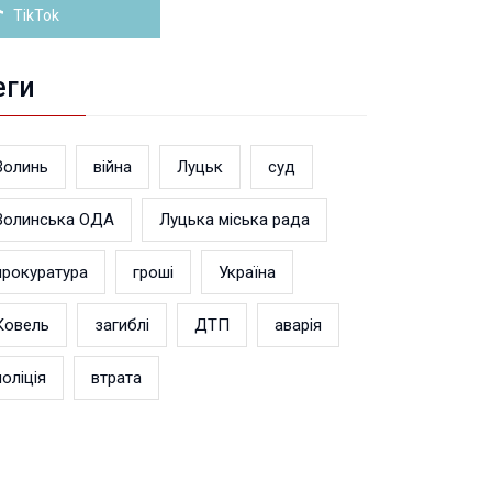
TikTok
еги
Волинь
війна
Луцьк
суд
Волинська ОДА
Луцька міська рада
прокуратура
гроші
Україна
Ковель
загиблі
ДТП
аварія
поліція
втрата