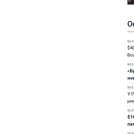
О
06.0
$40
Вол
06.0
«Б
но
06.0
У 
ре
06.0
$1
па
06.0