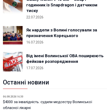
годинник із Snapdragon і датчиком
тиску
22.07.2026
Як нардепи з Волині голосували за
призначення Корецького
16.07.2026
Від імені Волинської ОВА поширюють
фейкове розпорядження
17.07.2026
Останні новини
06.08.2026 16:30
$4000 за інвалідність: судили медсестру Волинської
обласної лікарні