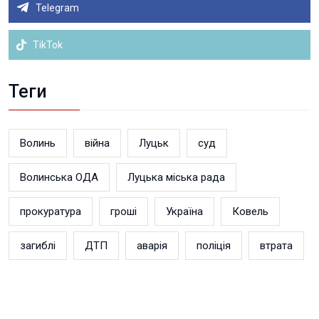
Telegram
TikTok
Теги
Волинь
війна
Луцьк
суд
Волинська ОДА
Луцька міська рада
прокуратура
гроші
Україна
Ковель
загиблі
ДТП
аварія
поліція
втрата