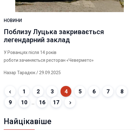
НОВИНИ
Поблизу Луцька закривається
легендарний заклад
У Рованцях після 14 років
роботи зачиняється ресторан «Чевермето»
Назар Тарадюк
/ 29.09.2025
1
2
3
4
5
6
7
8
9
10
16
17
...
Найцікавіше