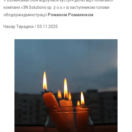
У Волинській ОВА відбулася зустріч делегації польської
компанії «3N Solutions sp. z o.o.» із заступником голови
облдержадміністрації
Романом Романюком
Назар Тарадюк
/ 03.11.2025