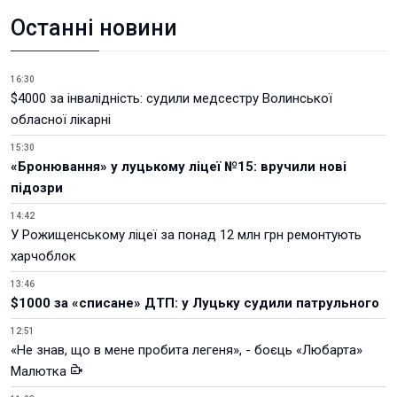
Останні новини
16:30
$4000 за інвалідність: судили медсестру Волинської
обласної лікарні
15:30
«Бронювання» у луцькому ліцеї №15: вручили нові
підозри
14:42
У Рожищенському ліцеї за понад 12 млн грн ремонтують
харчоблок
13:46
$1000 за «списане» ДТП: у Луцьку судили патрульного
12:51
«Не знав, що в мене пробита легеня», - боєць «Любарта»
Малютка