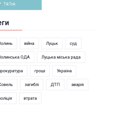
TikTok
еги
Волинь
війна
Луцьк
суд
Волинська ОДА
Луцька міська рада
прокуратура
гроші
Україна
Ковель
загиблі
ДТП
аварія
поліція
втрата