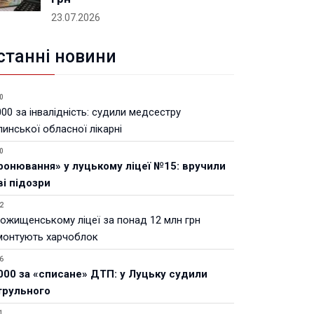
23.07.2026
станні новини
0
00 за інвалідність: судили медсестру
инської обласної лікарні
0
ронювання» у луцькому ліцеї №15: вручили
ві підозри
2
Рожищенському ліцеї за понад 12 млн грн
монтують харчоблок
6
000 за «списане» ДТП: у Луцьку судили
трульного
1