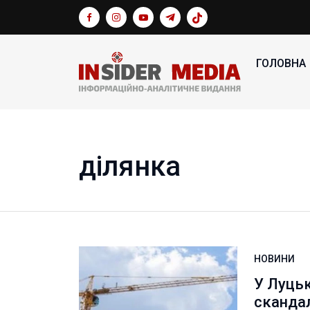
ГОЛОВНА
ділянка
НОВИНИ
У Луць
сканда