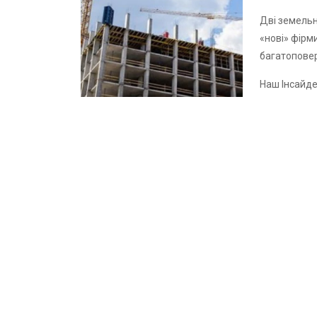
Дві земельн
«нові» фірм
багатопове
Наш Інсайд