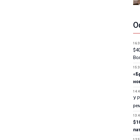
О
16:3
$40
Вол
15:3
«Б
но
14:4
У 
ре
13:4
$1
па
12:5