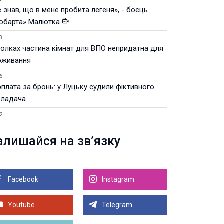
 знав, що в мене пробита легеня», - боєць
юбарта» Малютка
3
Колках частина кімнат для ВПО непридатна для
оживання
6
рплата за бронь: у Луцьку судили фіктивного
кладача
2
Луцьку незабаром відкриють ветеранський хаб
алишайся на зв’язку
8.2026 21:18
івняння телеоб'єктивів Sigma Sports та Sony G-
ster
Facebook
Instagram
8.2026 21:00
Луцьку на 99,9% готовий новий Державний
теранський простір. ВІДЕО
Youtube
Telegram
Більше новин