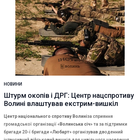
НОВИНИ
Штурм окопів і ДРГ: Центр нацспротиву
Волині влаштував екстрим-вишкіл
Центр національного спротиву Волині
за сприяння
громадської організації
«Волинська січ»
та за підтримки
бригади 20-ї бригади
«Любарт»
організував дводенний
інтенсивний військовий вишкіл для цивільного населення.