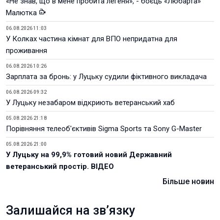
«Не знав, що в мене пробита легеня», - боєць «Любарта»
Малютка
06.08.2026 11:03
У Колках частина кімнат для ВПО непридатна для
проживання
06.08.2026 10:26
Зарплата за бронь: у Луцьку судили фіктивного викладача
06.08.2026 09:32
У Луцьку незабаром відкриють ветеранський хаб
05.08.2026 21:18
Порівняння телеоб'єктивів Sigma Sports та Sony G-Master
05.08.2026 21:00
У Луцьку на 99,9% готовий новий Державний
ветеранський простір. ВІДЕО
Більше новин
Залишайся на зв’язку