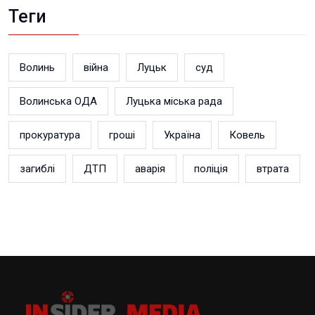
Теги
Волинь
війна
Луцьк
суд
Волинська ОДА
Луцька міська рада
прокуратура
гроші
Україна
Ковель
загиблі
ДТП
аварія
поліція
втрата