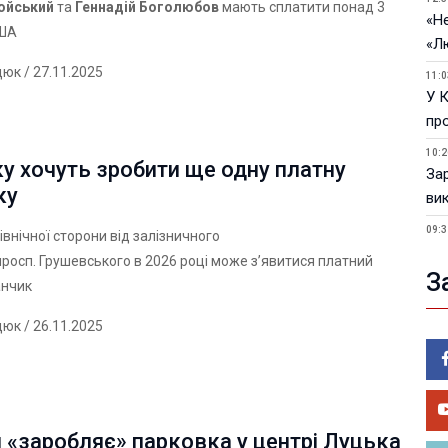
ойський
та
Геннадій Боголюбов
мають сплатити понад 3
«Не
США
«Л
дюк
/ 27.11.2025
11:0
У 
пр
10:2
у хочуть зробити ще одну платну
За
ку
ви
09:3
івнічної сторони від залізничного
У 
просп. Грушевського в 2026 році може з’явитися платний
З
05.0
анчик
Пор
дюк
/ 26.11.2025
Ma
05.0
У 
ве
 «заробляє» парковка у центрі Луцька