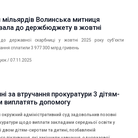
и мільярдів Волинська митниця
вала до держбюджету в жовтні
до державної скарбниці у жовтні 2025 року суб’єкти
ання сплатили 3 977 300 млрд гривень
дюк
/ 07.11.2025
ні за втручання прокуратури 3 дітям-
м виплатять допомогу
 окружний адміністративний суд задовольнив позовні
куратури щодо виплати закладами середньої освіти у
 двом дітям-сиротам та дитині, позбавленій
го піклування, які закінчили навчання, одноразової