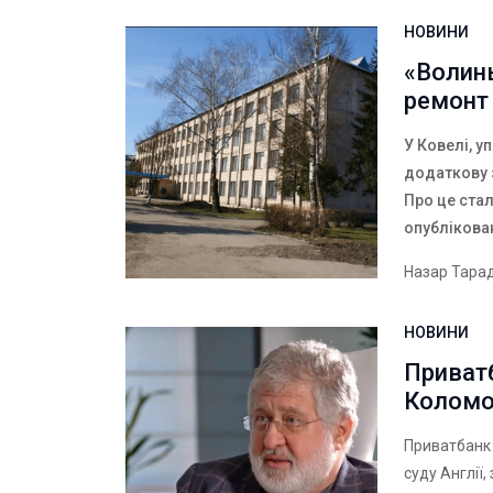
НОВИНИ
«Волинь
ремонт 
У Ковелі, у
додаткову 
Про це ста
опублікова
Назар Тара
НОВИНИ
Приватб
Коломо
Приватбанк
суду Англії