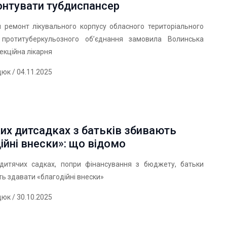
онтувати тубдиспансер
й ремонт лікувального корпусу обласного територіального
протитуберкульозного об’єднання замовила Волинська
екційна лікарня
дюк
/ 04.11.2025
их дитсадках з батьків збивають
ійні внески»: що відомо
дитячих садках, попри фінансування з бюджету, батьки
 здавати «благодійні внески»
дюк
/ 30.10.2025