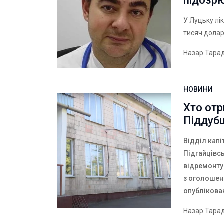
підозрю
У Луцьку лі
тисяч долар
Назар Тара
НОВИНИ
Хто отр
Піддуб
Відділ капі
Підгайцівсь
відремонту
з оголошен
опублікова
Назар Тара