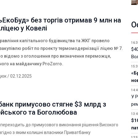
ЕкоБуд» без торгів отримав 9 млн на
О
ліцею у Ковелі
правління капітального будівництва та ЖКГ провело
16:3
закупівлю робіт по проекту термомодернізації ліцею № 7.
$40
ло відомо з оголошення про визначення переможця,
Вол
ного на майданчику
ProZorro
.
15:3
«Б
дюк
/ 02.12.2025
но
14:4
У 
анк примусово стягне $3 млрд з
ре
йського та Боголюбова
13:4
$1
 переходить до примусового виконання рішення Високого
па
, згідно з яким колишні власники Приватбанку
12:5