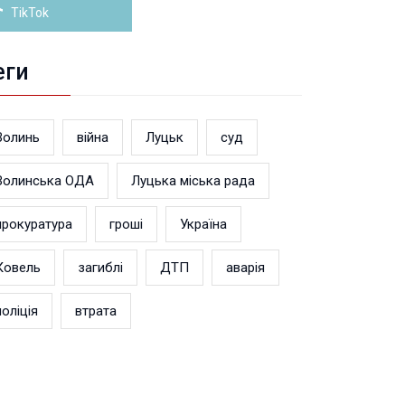
TikTok
еги
Волинь
війна
Луцьк
суд
Волинська ОДА
Луцька міська рада
прокуратура
гроші
Україна
Ковель
загиблі
ДТП
аварія
поліція
втрата