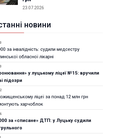
23.07.2026
станні новини
0
00 за інвалідність: судили медсестру
инської обласної лікарні
0
ронювання» у луцькому ліцеї №15: вручили
ві підозри
2
Рожищенському ліцеї за понад 12 млн грн
монтують харчоблок
6
000 за «списане» ДТП: у Луцьку судили
трульного
1