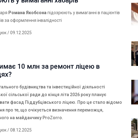
ють у вимаганні хабарів
каря
Романа Якобсона
підозрюють у вимаганні в пацієнтів
ів за оформлення інвалідності
дюк
/ 09.12.2025
имає 10 млн за ремонт ліцею в
цях?
тального будівництва та інвестиційної діяльності
кої сільської ради до кінця літа 2026 року планує
вати фасад Піддубцівського ліцею. Про це стало відомо
ня про те, що очікується визначення переможця,
ного на майданчику
ProZorro
.
дюк
/ 08.12.2025