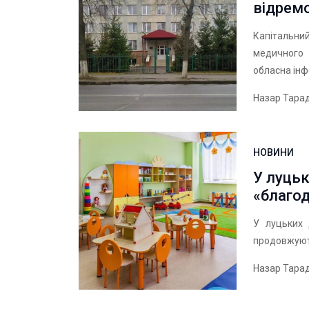
відрем
Капітальни
медичного 
обласна інф
Назар Тара
НОВИНИ
У луцьк
«благод
У луцьких 
продовжують
Назар Тара