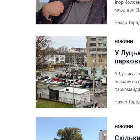
Ігор Колом
млрд дол 
Назар Тара
НОВИНИ
У Луцьк
парков
У Луцьку з п
вокзалу на 
паркомайд
Назар Тара
НОВИНИ
Скільки