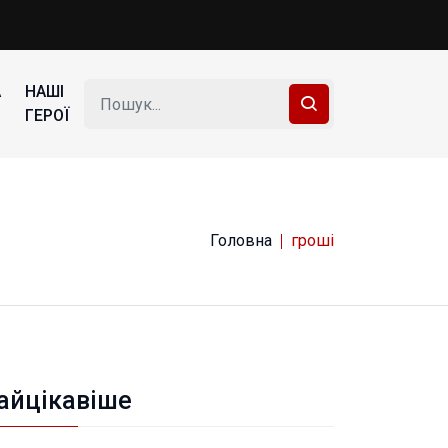
А
НАШІ
ГЕРОЇ
Головна
гроші
айцікавіше