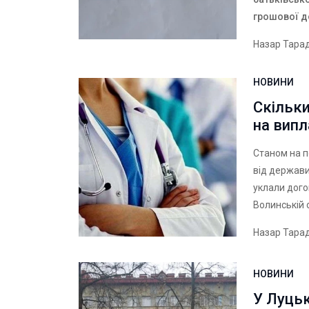
грошової 
Назар Тара
НОВИНИ
Скільки
на випл
Станом на п
від держави
уклали дого
Волинській 
Назар Тара
НОВИНИ
У Луць