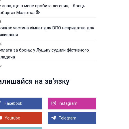
 знав, що в мене пробита легеня», - боєць
юбарта» Малютка
3
Колках частина кімнат для ВПО непридатна для
оживання
6
рплата за бронь: у Луцьку судили фіктивного
кладача
2
Луцьку незабаром відкриють ветеранський хаб
алишайся на зв’язку
8.2026 21:18
івняння телеоб'єктивів Sigma Sports та Sony G-
ster
Facebook
Instagram
8.2026 21:00
Луцьку на 99,9% готовий новий Державний
теранський простір. ВІДЕО
Youtube
Telegram
Більше новин