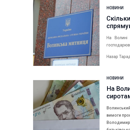
НОВИНИ
Скільк
спряму
На Волині 
господарюв
Назар Тара
НОВИНИ
На Воли
сирота
Волинський
вимоги про
Володимирі
батьківсько