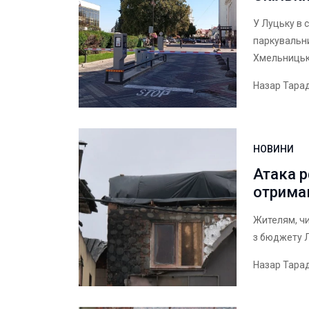
У Луцьку в 
паркувальни
Хмельницьк
Назар Тара
НОВИНИ
Атака р
отрима
Жителям, чи
з бюджету 
Назар Тара