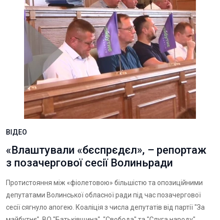
ВІДЕО
«Влаштували «бєспрєдєл», – репортаж
з позачергової сесії Волиньради
Протистояння між «фіолетовою» більшістю та опозиційними
депутатами Волинської обласної ради під час позачергової
сесії сягнуло апогею. Коаліція з числа депутатів від партії "За
майбутнє", ВО "Батьківщина", "Свобода" та "Слуга народу"