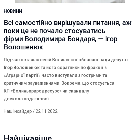
НОВИНИ
Всі самостійно вирішували питання, аж
поки це не почало стосуватись
фірми Володимира Бондаря, — Ігор
Волошенюк
Під час останніх сесій Волинської обласної ради депутат
Ігор Волошенюк
та його соратники по фракції з
«Аграрної партії» часто виступали з гострими та
критичним зауваженнями. Зокрема, що стосується
КП «Волиньприродресурс» чи скандалу
довкола
податкової.
Наш Інсайдер
/ 22.11.2022
Найцікавіше