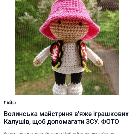
ЛАЙФ
Волинська майстриня в'яже іграшкових
Калушів, щоб допомагати ЗСУ. ФОТО
Відома волинська майстриня Любов Вавдівчик зв’язала