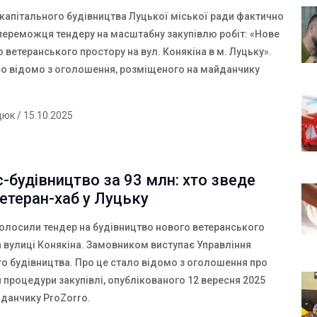
 капітального будівництва Луцької міської ради фактично
переможця тендеру на масштабну закупівлю робіт: «Нове
 ветеранського простору на вул. Конякіна в м. Луцьку».
ло відомо з оголошення, розміщеного на майданчику
дюк
/ 15.10.2025
-будівництво за 93 млн: хто зведе
етеран-хаб у Луцьку
голосили тендер на будівництво нового ветеранського
а вулиці Конякіна. Замовником виступає Управління
го будівництва. Про це стало відомо з оголошення про
 процедури закупівлі, опублікованого 12 вересня 2025
йданчику
ProZorro
.