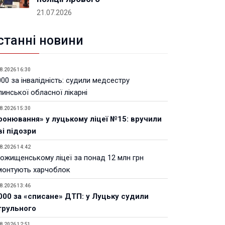
21.07.2026
станні новини
8.2026 16:30
00 за інвалідність: судили медсестру
инської обласної лікарні
8.2026 15:30
ронювання» у луцькому ліцеї №15: вручили
ві підозри
8.2026 14:42
Рожищенському ліцеї за понад 12 млн грн
монтують харчоблок
8.2026 13:46
000 за «списане» ДТП: у Луцьку судили
трульного
8.2026 12:51