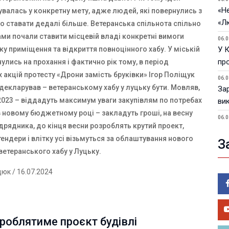
«Не
валась у конкретну мету, адже людей, які повернулись з
«Л
о ставати дедалі більше. Ветеранська спільнота спільно
ами почали ставити місцевій владі конкретні вимоги
06.0
у приміщення та відкриття повноцінного хабу. У міській
У 
пр
нулись на прохання і фактично рік тому, в період
акцій протесту «Дрони замість бруківки» Ігор Поліщук
06.0
декларував – ветеранському хабу у луцьку бути. Мовляв,
За
2023 – віддадуть максимум уваги закупівлям по потребах
ви
в новому бюджетному році – закладуть гроші, на весну
06.0
дрядника, до кінця весни розроблять крутий проект,
У 
ендери і влітку усі візьмуться за облаштування нового
З
05.0
ветеранського хабу у Луцьку.
Пор
Ma
дюк
/ 16.07.2024
05.0
У 
ве
роблятиме проєкт будівлі