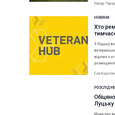
Назар Тара
НОВИНИ
Хто ре
тимчасо
У Луцьку в
ветеранськи
відомо з о
розміщеног
Еля Короти
РОЗСЛІДУ
Обіцяно
Луцьку
Мова про ве