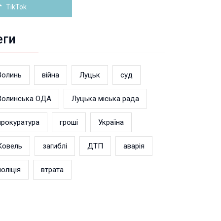
TikTok
еги
Волинь
війна
Луцьк
суд
Волинська ОДА
Луцька міська рада
прокуратура
гроші
Україна
Ковель
загиблі
ДТП
аварія
поліція
втрата