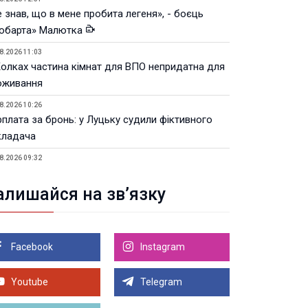
 знав, що в мене пробита легеня», - боєць
юбарта» Малютка
8.2026 11:03
Колках частина кімнат для ВПО непридатна для
оживання
8.2026 10:26
рплата за бронь: у Луцьку судили фіктивного
кладача
8.2026 09:32
Луцьку незабаром відкриють ветеранський хаб
алишайся на зв’язку
8.2026 21:18
івняння телеоб'єктивів Sigma Sports та Sony G-
ster
Facebook
Instagram
8.2026 21:00
Луцьку на 99,9% готовий новий Державний
теранський простір. ВІДЕО
Youtube
Telegram
Більше новин