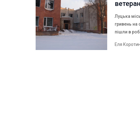
ветеран
Луцька місь
гривень на 
пішли в роб
Еля Короти