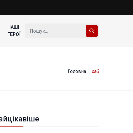
А
НАШІ
ГЕРОЇ
Головна
хаб
айцікавіше