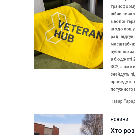
трансформу
війни почал
з волонтер
щодо пошук
раді відгук
масштабних 
публічно за
в бюджеті 
ЗСУ, а вже 
знайдуть пі
проведуть т
потужного 
Назар Тара
НОВИНИ
Хто роз