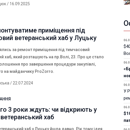
дюк
/ 16.09.2025
О
монтуватиме приміщення під
вий ветеранський хаб у Луцьку
06.0
$40
зялись за ремонт приміщення під тимчасовий
Вол
й хаб, який розташують на пр.Волі, 23. Про це стало
06.0
голошення про завершення процедури закупівлі,
«Б
о на майданчику
ProZorro
.
но
нська
/ 22.07.2024
06.0
У 
ре
ВАННЯ
06.0
го 3 роки ждуть: чи відкриють у
$1
 ветеранський хаб
па
теранський хаб у Луцьку йшла давно. Рік тому ідея
06.0