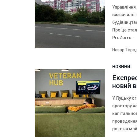
Управління
визначило 
будівництво
Про це ста
ProZorro.
Назар Тара
НОВИНИ
Експрес
новий в
У Луцьку о
простору н
капітально
проведення
рокe на ма