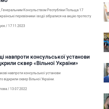
омо
д Генеральним Консульством Республіки Польща 17
раїнські перевізники і водії зібралися на акцію протесту
дюк
/ 17.11.2023
щі навпроти консульської установи
ідкрили сквер «Вільної України»
кові навпроти консульської установи
то відкрили сквер Вільної України.
лова
/ 13.07.2022