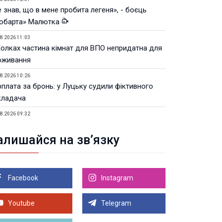
 знав, що в мене пробита легеня», - боєць
юбарта» Малютка
8.2026 11:03
Колках частина кімнат для ВПО непридатна для
оживання
8.2026 10:26
рплата за бронь: у Луцьку судили фіктивного
кладача
8.2026 09:32
Луцьку незабаром відкриють ветеранський хаб
алишайся на зв’язку
8.2026 21:18
івняння телеоб'єктивів Sigma Sports та Sony G-
ster
Facebook
Instagram
8.2026 21:00
Луцьку на 99,9% готовий новий Державний
теранський простір. ВІДЕО
Youtube
Telegram
Більше новин