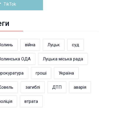
TikTok
еги
Волинь
війна
Луцьк
суд
Волинська ОДА
Луцька міська рада
прокуратура
гроші
Україна
Ковель
загиблі
ДТП
аварія
поліція
втрата