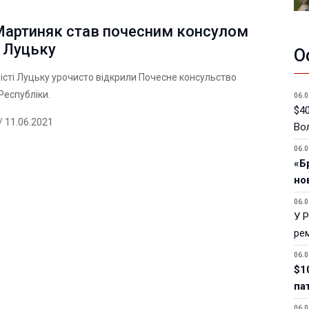
 Мартиняк став почесним консулом
у Луцьку
О
місті Луцьку урочисто відкрили Почесне консульство
Республіки.
06.0
$40
/ 11.06.2021
Вол
06.0
«Б
но
06.0
У 
ре
06.0
$1
па
06.0