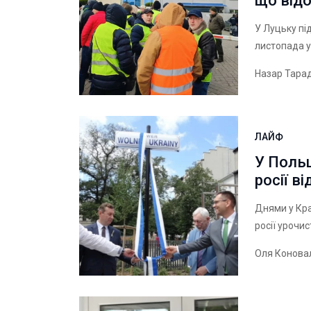
що від
У Луцьку пі
листопада ук
Назар Тара
ЛАЙФ
У Поль
росії в
Днями у Кра
росії урочис
Оля Конова