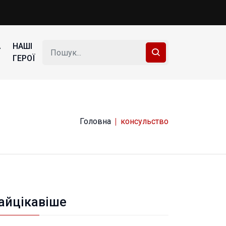
А
НАШІ
ГЕРОЇ
Головна
консульство
айцікавіше