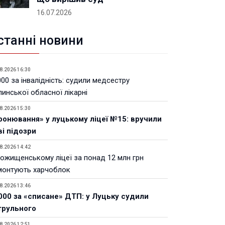
16.07.2026
станні новини
8.2026 16:30
00 за інвалідність: судили медсестру
инської обласної лікарні
8.2026 15:30
ронювання» у луцькому ліцеї №15: вручили
ві підозри
8.2026 14:42
Рожищенському ліцеї за понад 12 млн грн
монтують харчоблок
8.2026 13:46
000 за «списане» ДТП: у Луцьку судили
трульного
8.2026 12:51