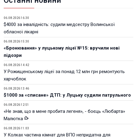
Останні новини
06.08.2026 16:30
$4000 за інвалідність: судили медсестру Волинської
обласної лікарні
06.08.2026 15:30
«Бронювання» у луцькому ліцеї №15: вручили нові
підозри
06.08.2026 14:42
У Рожищенському ліцеї за понад 12 млн грн ремонтують
харчоблок
06.08.2026 13:46
$1000 за «списане» ДТП: у Луцьку судили патрульного
06.08.2026 12:51
«Не знав, що в мене пробита легеня», - боєць «Любарта»
Малютка
06.08.2026 11:03
У Колках частина кімнат для ВПО непридатна для