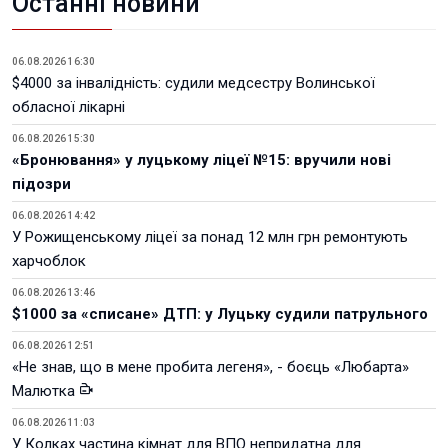
Останні новини
06.08.2026 16:30
$4000 за інвалідність: судили медсестру Волинської
обласної лікарні
06.08.2026 15:30
«Бронювання» у луцькому ліцеї №15: вручили нові
підозри
06.08.2026 14:42
У Рожищенському ліцеї за понад 12 млн грн ремонтують
харчоблок
06.08.2026 13:46
$1000 за «списане» ДТП: у Луцьку судили патрульного
06.08.2026 12:51
«Не знав, що в мене пробита легеня», - боєць «Любарта»
Малютка
06.08.2026 11:03
У Колках частина кімнат для ВПО непридатна для