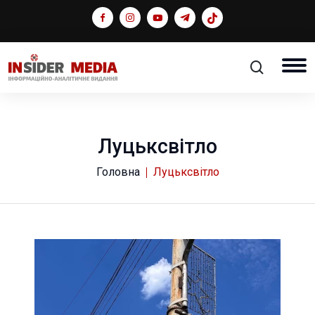
Луцьксвітло
Головна
Луцьксвітло