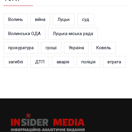
Волинь
війна
Луцьк
суд
Волинська ОДА
Луцька міська рада
прокуратура
гроші
Україна
Ковель
загиблі
ДТП
аварія
поліція
втрата