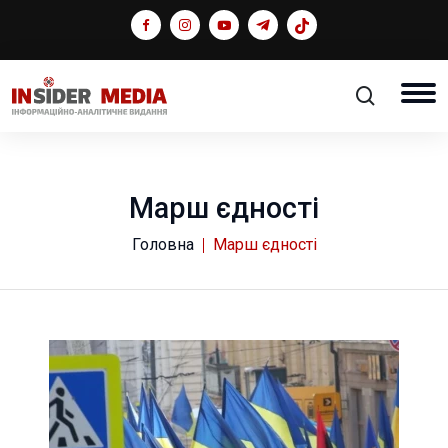
Марш єдності
Головна
Марш єдності