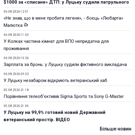
$1000 за «списане» ДТП: у Луцьку судили патрульного
06.08.2026 12:51
«Не знав, що в мене пробита легеня», - боєць «Любарта»
Малютка
06.08.2026 11:03
У Колках частина кімнат для ВПО непридатна для
проживання
06.08.2026 10:26
Зарплата за бронь: у Луцьку судили фіктивного викладача
06.08.2026 09:32
У Луцьку незабаром відкриють ветеранський хаб
05.08.2026 21:18
Порівняння телеоб'єктивів Sigma Sports та Sony G-Master
05.08.2026 21:00
У Луцьку на 99,9% готовий новий Державний
ветеранський простір. ВІДЕО
Більше новин