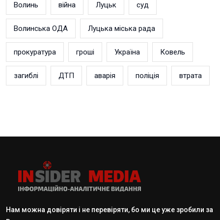
Волинь
війна
Луцьк
суд
Волинська ОДА
Луцька міська рада
прокуратура
гроші
Україна
Ковель
загиблі
ДТП
аварія
поліція
втрата
Нам можна довіряти і не перевіряти, бо ми це уже зробили за