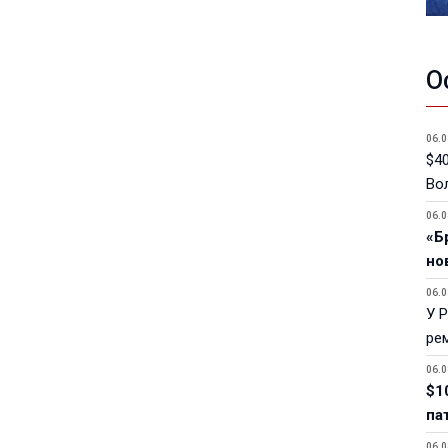
О
06.0
$40
Вол
06.0
«Б
но
06.0
У 
ре
06.0
$1
па
06.0