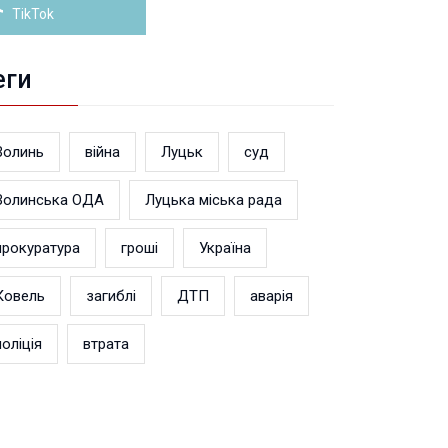
TikTok
еги
Волинь
війна
Луцьк
суд
Волинська ОДА
Луцька міська рада
прокуратура
гроші
Україна
Ковель
загиблі
ДТП
аварія
поліція
втрата