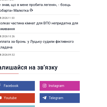
 знав, що в мене пробита легеня», - боєць
юбарта» Малютка
8.2026 11:03
Колках частина кімнат для ВПО непридатна для
оживання
8.2026 10:26
рплата за бронь: у Луцьку судили фіктивного
кладача
8.2026 09:32
Луцьку незабаром відкриють ветеранський хаб
алишайся на зв’язку
8.2026 21:18
івняння телеоб'єктивів Sigma Sports та Sony G-
ster
Facebook
Instagram
8.2026 21:00
Луцьку на 99,9% готовий новий Державний
теранський простір. ВІДЕО
Youtube
Telegram
Більше новин