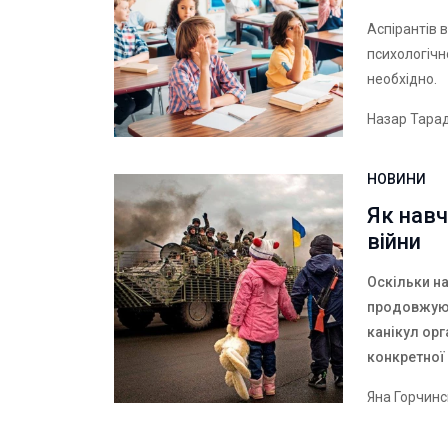
Аспірантів 
психологічн
необхідно.
Назар Тара
НОВИНИ
Як навч
війни
Оскільки на
продовжуют
канікул орг
конкретної 
Яна Горчин