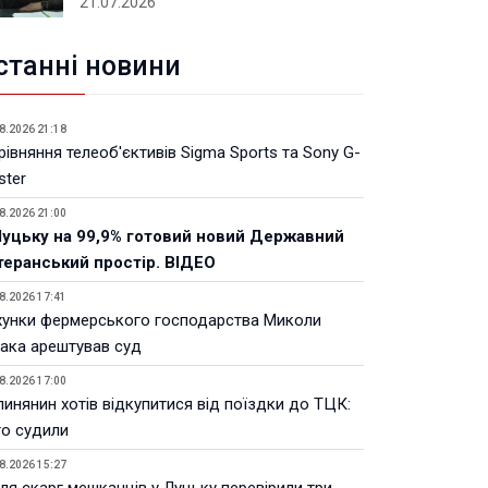
21.07.2026
станні новини
8.2026 21:18
івняння телеоб'єктивів Sigma Sports та Sony G-
ster
8.2026 21:00
Луцьку на 99,9% готовий новий Державний
теранський простір. ВІДЕО
8.2026 17:41
хунки фермерського господарства Миколи
ака арештував суд
8.2026 17:00
инянин хотів відкупитися від поїздки до ТЦК:
го судили
8.2026 15:27