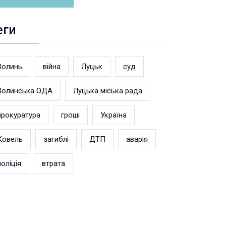
еги
Волинь
війна
Луцьк
суд
Волинська ОДА
Луцька міська рада
прокуратура
гроші
Україна
Ковель
загиблі
ДТП
аварія
поліція
втрата