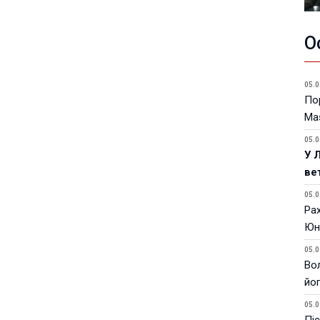
О
05.0
Пор
Ma
05.0
У 
ве
05.0
Ра
Юн
05.0
Вол
йо
05.0