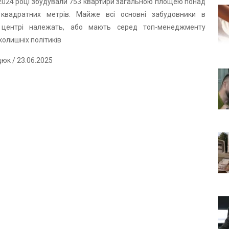
2024 році збудували 753 квартири загальною площею понад
квадратних метрів. Майже всі основні забудовники в
 центрі належать, або мають серед топ-менеджменту
колишніх політиків
дюк
/ 23.06.2025