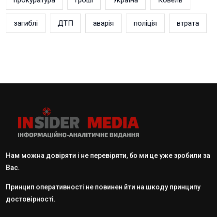
прокуратура
гроші
Україна
Ковель
загиблі
ДТП
аварія
поліція
втрата
Нам можна довіряти і не перевіряти, бо ми це уже зробили за
Вас.
Принцип оперативності не повинен йти на шкоду принципу
достовірності.