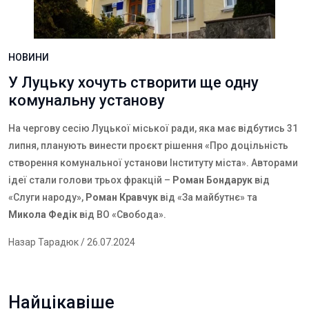
НОВИНИ
У Луцьку хочуть створити ще одну
комунальну установу
На чергову сесію Луцької міської ради, яка має відбутись 31
липня, планують винести проєкт рішення «
Про доцільність
створення комунальної установи Інституту міста». Авторами
ідеї стали голови трьох фракцій –
Роман Бондарук
від
«Слуги народу»,
Роман Кравчук
від «За майбутнє» та
Микола Федік
від ВО «Свобода».
Назар Тарадюк
/ 26.07.2024
Найцікавіше