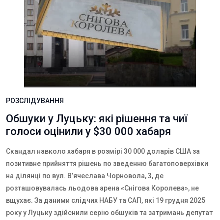
РОЗСЛІДУВАННЯ
Обшуки у Луцьку: які рішення та чиї
голоси оцінили у $30 000 хабаря
Скандал навколо хабаря в розмірі 30 000 доларів США за
позитивне прийняття рішень по зведенню багатоповерхівки
на ділянці по вул. В’ячеслава Чорновола, 3, де
розташовувалась льодова арена «Снігова Королева», не
вщухає. За даними слідчих НАБУ та САП, які 19 грудня 2025
року у Луцьку здійснили серію обшуків та затримань депутат