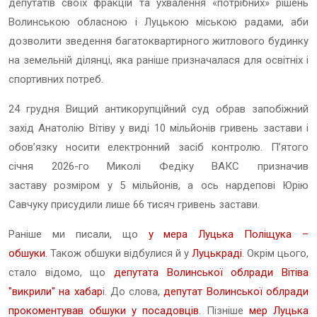
депутатів своїх фракцій та ухвалення «потрібних» рішень
Волинською обласною і Луцькою міською радами, аби
дозволити зведення багатоквартирного житлового будинку
на земельній ділянці, яка раніше призначалася для освітніх і
спортивних потреб.
24 грудня Вищий антикорупційний суд обрав запобіжний
захід Анатолію Вітіву у виді 10 мільйонів гривень застави і
обов’язку носити електронний засіб контролю. П’ятого
січня 2026-го Миколі Федіку ВАКС призначив
заставу розміром у 5 мільйонів, а ось нардепові Юрію
Савчуку присудили лише 66 тисяч гривень застави.
Раніше ми писали, що
у мера Луцька Поліщука –
обшуки.
Також обшуки відбулися й у
Луцькраді
. Окрім цього,
стало відомо, що
депутата Волинської облради Вітіва
"викрили" на хабар
і. До слова,
депутат Волинської облради
прокоментував обшуки у посадовців
. Пізніше
мер Луцька