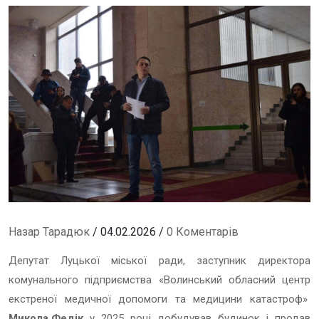
Назар Тарадюк
/ 04.02.2026 /
0 Коментарів
Депутат Луцької міської ради, заступник директора
комунального підприємства «Волинський обласний центр
екстреної медичної допомоги та медицини катастроф»
Микола Федік
у 2025 році добудував будинок і продав