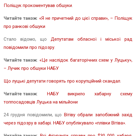
Поліщук прокоментував обшуки
.
Читайте також
:
«Я не причетний до цієї справи», – Поліщук
про ранкові обшуки
Стало відомо, що
Депутатам обласної і міської рад
повідомили про підозру
.
Читайте також
:
«Це наслідок багаторічних схем у Луцьку»,
– Лучик про обшуки НАБУ
Що луцькі депутати говорять про корупційний скандал
.
Читайте також
:
НАБУ викрило хабарну схему
топпосадовців Луцька на мільйони
24 грудня повідомили, що
Вітіву обрали запобіжний захід
через підозру в хабарі
.
НАБУ опублікувало «плівки Вітіва».
Читайте також
:
Всі фігуранти справи про $30 000 хабаря,