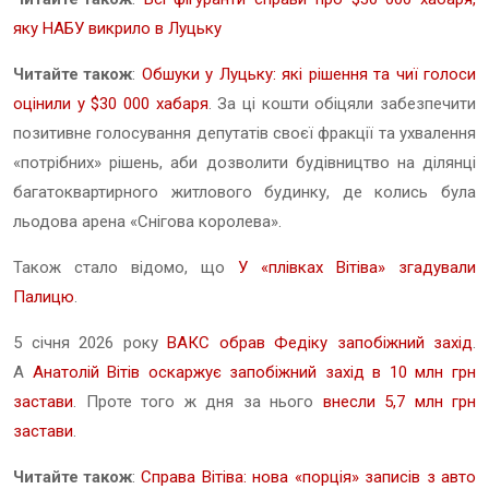
яку НАБУ викрило в Луцьку
Читайте також
:
Обшуки у Луцьку: які рішення та чиї голоси
оцінили у $30 000 хабаря
. За ці кошти обіцяли забезпечити
позитивне голосування депутатів своєї фракції та ухвалення
«потрібних» рішень, аби дозволити будівництво на ділянці
багатоквартирного житлового будинку, де колись була
льодова арена «Снігова королева».
Також стало відомо, що
У «плівках Вітіва» згадували
Палицю
.
5 січня 2026 року
ВАКС обрав Федіку запобіжний захід
.
А
Анатолій Вітів оскаржує запобіжний захід в 10 млн грн
застави
. Проте того ж дня за нього
внесли 5,7 млн грн
застави
.
Читайте також
:
Справа Вітіва: нова «порція» записів з авто