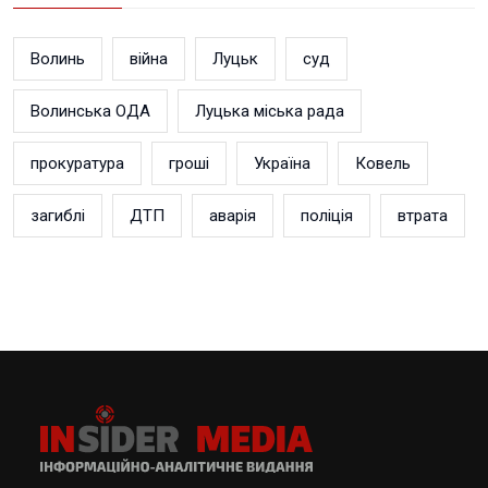
Волинь
війна
Луцьк
суд
Волинська ОДА
Луцька міська рада
прокуратура
гроші
Україна
Ковель
загиблі
ДТП
аварія
поліція
втрата