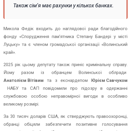
Також сім’я має рахунки у кількох банках.
Микола Федік входить до наглядової ради благодійного
фонду «Спорудження пам’ятника Степану Бандері у місті
Луцьку» та є членом громадської організації «Волинський
край».
2025 рік цьому депутату також приніс кримінальну справу.
Йому разом із обранцем Волинської облради
Анатолієм Вітівим
та з екснардепом
Юрієм Савчуком
НАБУ та САП повідомили про підозру в одержанні
службовою особою неправомірної вигоди в особливо
великому розмірі.
За 30 тисяч доларів США, як стверджують правоохоронці,
обранці обіцяли забезпечити позитивне голосування