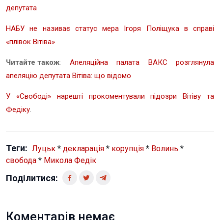
депутата
НАБУ не називає статус мера Ігоря Поліщука в справі
«плівок Вітіва»
Читайте також
:
Апеляційна палата ВАКС розглянула
апеляцію депутата Вітіва: що відомо
У «Свободі» нарешті прокоментували підозри Вітіву та
Федіку
.
Теги:
Луцьк
*
декларація
*
корупція
*
Волинь
*
свобода
*
Микола Федік
Поділитися:
Коментарів немає