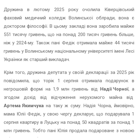
Дружина в лютому 2025 року очолила Ківерцівський
фаховий медичний коледж Волинської облради, вона є
доктором філософії. В цьому закладі вона заробила майже
551 тисячу гривень, що на понад 200 тисяч гривень більше,
ніж у 2024-му. Також пані Федік отримала майже 44 тисячі
гривень у Волинському національному університеті імені Лесі
Українки як старший викладач.
Крім того, дружина депутата у своїй декларації за 2025 рік
повідомила, що торік 1 серпня отримала подарунок в
негрошовій формі на 1,9 млн гривень від
Надії Чорної
, а
згодом дохід від відчуження нерухомого майна від
Артема Якимчука
на таку ж суму. Надія Чорна, ймовірно,
мама Юлії Федік, у свою чергу декларує, що подарувала 1
серпня квартиру в Луцьку на понад 50 квадратів за понад 1
млн гривень. Тобто пані Юлія продала подароване з новою