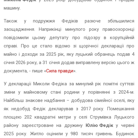
машину.
Також у подружжя Федіків разюче збільшилися
заощадження. Наприкінці минулого року правоохоронці
повідомили цьому депутату про підозру в корупційній
справі. Про це стало відомо зі щорічної декларації про
майно і доходи за 2025 рік, яку луцький обранець подав 4
січня 2026 року, а 31 січня додав виправлену версію цього ж
документа, - пише «
Сила правди
».
У декларації Миколи Федіка за минулий рік помітні суттєві
зміни у майновому стані родини у порівнянні з 2024-м.
Найбільш знакове надбання – добудова сімейної оселі, яку
як недобуд Федік декларував з 2017 року. Помешкання
площею 202 квадратні метри у селі Струмівка Луцького
району зареєстроване на дружину
Юлію Федік
у червні
2025 року. Житло оцінили у 980 тисяч гривень. Будинок