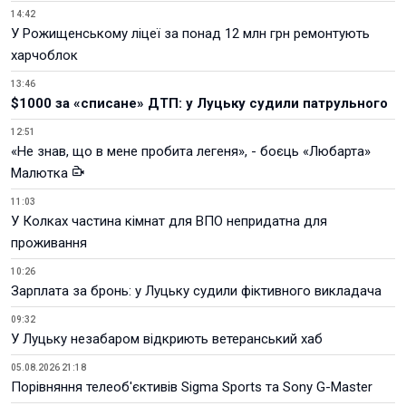
14:42
У Рожищенському ліцеї за понад 12 млн грн ремонтують
харчоблок
13:46
$1000 за «списане» ДТП: у Луцьку судили патрульного
12:51
«Не знав, що в мене пробита легеня», - боєць «Любарта»
Малютка
11:03
У Колках частина кімнат для ВПО непридатна для
проживання
10:26
Зарплата за бронь: у Луцьку судили фіктивного викладача
09:32
У Луцьку незабаром відкриють ветеранський хаб
05.08.2026 21:18
Порівняння телеоб'єктивів Sigma Sports та Sony G-Master