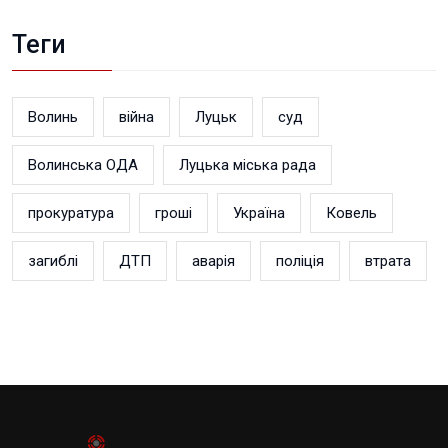
Теги
Волинь
війна
Луцьк
суд
Волинська ОДА
Луцька міська рада
прокуратура
гроші
Україна
Ковель
загиблі
ДТП
аварія
поліція
втрата