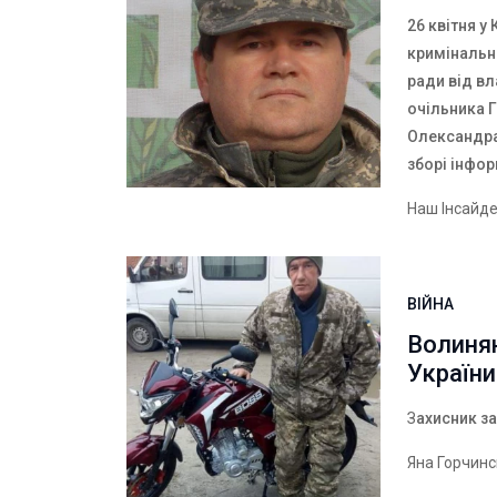
26 квітня 
кримінальн
ради від вл
очільника 
Олександра
зборі інфор
Наш Інсайд
ВІЙНА
Волинян
України
З
ахисник за
Яна Горчин