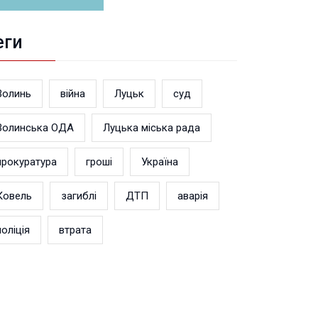
еги
Волинь
війна
Луцьк
суд
Волинська ОДА
Луцька міська рада
прокуратура
гроші
Україна
Ковель
загиблі
ДТП
аварія
поліція
втрата