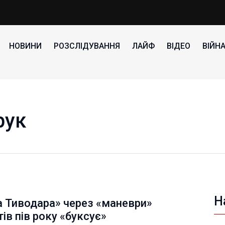
НОВИНИ
РОЗСЛІДУВАННЯ
ЛАЙФ
ВІДЕО
ВІЙН
рук
Н
а Тиводара» через «маневри»
тів пів року «буксує»