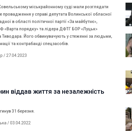
у Ковельському міськрайонному суді мали розглядати
е провадження у справі депутата Волинської обласної
адної в області політичної партії «За майбутнє»,
ГФ «Варта порядку» та лідера ДФТГ БОР «Луцьк»
 Тиводара. Його обвинувачують у стеженні за людьми,
мації та контрабанді спецзасобів.
ер
/ 27.04.2023
ин віддав життя за незалежність
гинув 31 березня.
ська
/ 03.04.2022