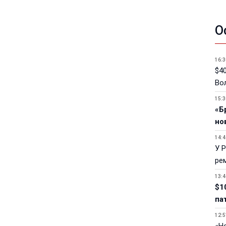
О
16:3
$40
Вол
15:3
«Б
но
14:4
У 
ре
13:4
$1
па
12:5