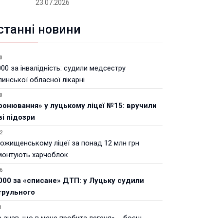
23.07.2026
станні новини
0
00 за інвалідність: судили медсестру
инської обласної лікарні
0
ронювання» у луцькому ліцеї №15: вручили
ві підозри
2
Рожищенському ліцеї за понад 12 млн грн
монтують харчоблок
6
000 за «списане» ДТП: у Луцьку судили
трульного
1