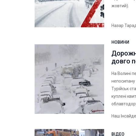
жовтий).
Назар Тара
НОВИНИ
Дорожни
довго п
На Волині п
непосипану 
Турійськ ст
куплені кви
облавтодору
Наш Інсайд
ВІДЕО