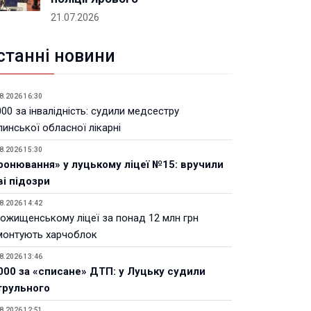
21.07.2026
станні новини
8.2026 16:30
00 за інвалідність: судили медсестру
инської обласної лікарні
8.2026 15:30
ронювання» у луцькому ліцеї №15: вручили
ві підозри
8.2026 14:42
Рожищенському ліцеї за понад 12 млн грн
монтують харчоблок
8.2026 13:46
000 за «списане» ДТП: у Луцьку судили
трульного
8.2026 12:51