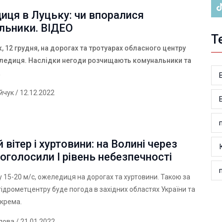
иця в Луцьку: чи впоралися
льники. ВІДЕО
Т
к,
12 грудня
,
на дорогах та тротуарах обласного центру
ледиця. Наслідки негоди розчищають комунальники та
а
ійчук
/ 12.12.2022
 вітер і хуртовини: на Волині через
оголосили І рівень небезпечності
у 15-20 м/с, ожеледиця на дорогах та хуртовини. Такою за
ідрометцентру буде погода в західних областях України та
окрема.
лова
/ 21.01.2022