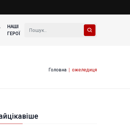
А
НАШІ
ГЕРОЇ
Головна
ожеледиця
айцікавіше