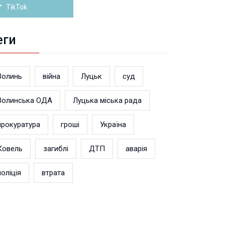
TikTok
еги
Волинь
війна
Луцьк
суд
Волинська ОДА
Луцька міська рада
прокуратура
гроші
Україна
Ковель
загиблі
ДТП
аварія
поліція
втрата