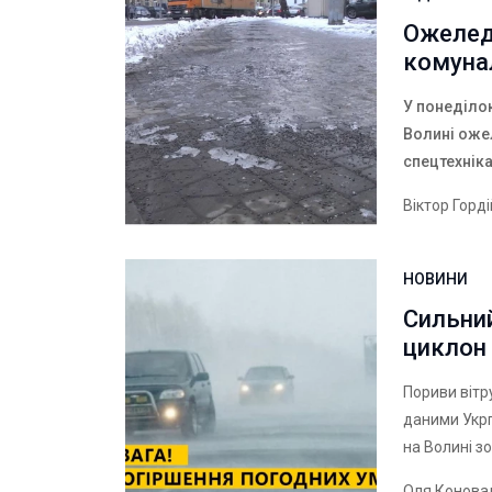
Ожелед
комуна
У понеділо
Волині оже
спецтехнік
Віктор Горд
НОВИНИ
Сильний
циклон 
Пориви вітр
даними Укрг
на Волині з
Оля Конова