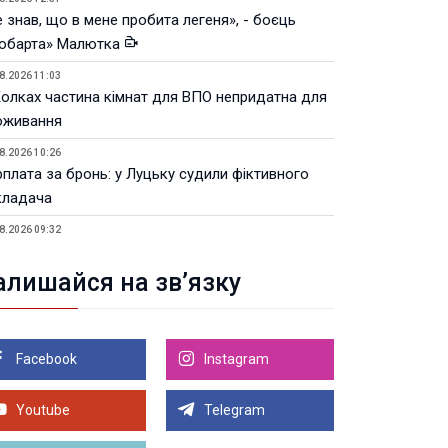
 знав, що в мене пробита легеня», - боєць
юбарта» Малютка
8.2026 11:03
Колках частина кімнат для ВПО непридатна для
оживання
8.2026 10:26
рплата за бронь: у Луцьку судили фіктивного
кладача
8.2026 09:32
Луцьку незабаром відкриють ветеранський хаб
алишайся на зв’язку
8.2026 21:18
івняння телеоб'єктивів Sigma Sports та Sony G-
ster
Facebook
Instagram
8.2026 21:00
Луцьку на 99,9% готовий новий Державний
теранський простір. ВІДЕО
Youtube
Telegram
Більше новин