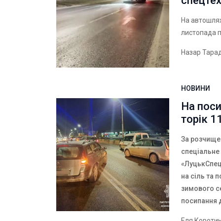
спецтех
На автошлях
листопада 
Назар Тара
НОВИНИ
На поси
торік 1
За розчищен
спеціальне
«ЛуцькСпец
на сіль та 
зимового се
посипання 
Еля Короти