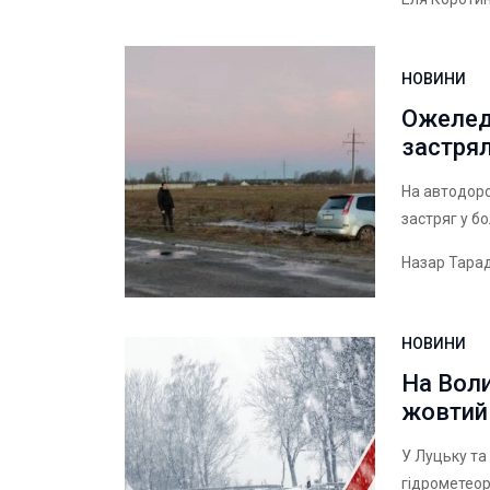
НОВИНИ
Ожеледи
застрял
На автодороз
застряг у бо
Назар Тара
НОВИНИ
На Вол
жовтий 
У Луцьку та
гідрометеор