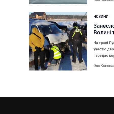
НОВИНИ
Занесло
Волині
На трасі Лу
участю дво
передає ко
Оля Конова