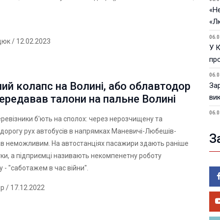
«Не
«Л
06.0
дюк
/ 12.02.2023
У 
пр
06.0
й колапс на Волині, або облавтодор
За
ередавав талони на пальне Волині
ви
06.0
еревізники б'ють на сполох: через нерозчищену та
У 
дорогу рух автобусів в напрямках Маневичі-Любешів-
З
05.0
ав неможливим. На автостанціях пасажири здають раніше
Пор
тки, а підприємці називають некомпенетну роботу
Ma
 - "саботажем в час війни".
05.0
У 
ер
/ 17.12.2022
ве