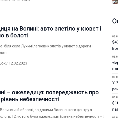
О
ця на Волині: авто злетіло у кювет і
о в болоті
06.0
$40
і біля села Лучичі легковик злетів у кювет з дороги і
Вол
лоті.
06.0
«Б
дюк
/ 12.02.2023
но
06.0
У 
ре
ині – ожеледиця: попереджають про
рівень небезпечності
06.0
$1
па
 Волинській області, за даними Волинського центру з
ології, 12 лютого була ожеледиця (рівень небезпечності – І,
06.0