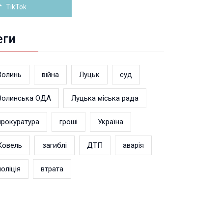
TikTok
еги
Волинь
війна
Луцьк
суд
Волинська ОДА
Луцька міська рада
прокуратура
гроші
Україна
Ковель
загиблі
ДТП
аварія
поліція
втрата