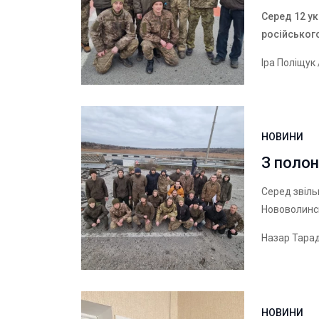
Серед 12 у
російськог
Іра Поліщук
НОВИНИ
З полон
Серед звіль
Нововолинс
Назар Тара
НОВИНИ