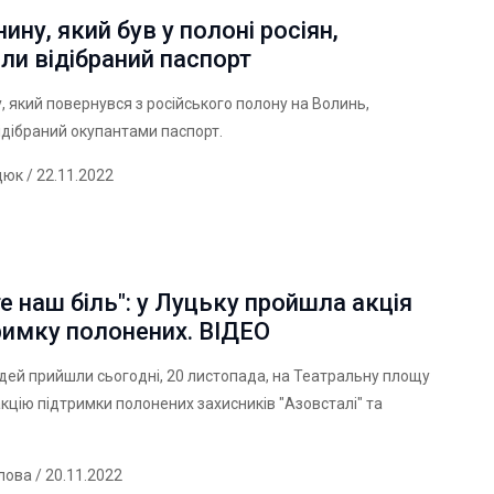
ину, який був у полоні росіян,
ли відібраний паспорт
, який повернувся з російського полону на Волинь,
ідібраний окупантами паспорт.
дюк
/ 22.11.2022
е наш біль": у Луцьку пройшла акція
римку полонених. ВІДЕО
ей прийшли сьогодні, 20 листопада, на Театральну площу
акцію підтримки полонених захисників "Азовсталі" та
лова
/ 20.11.2022