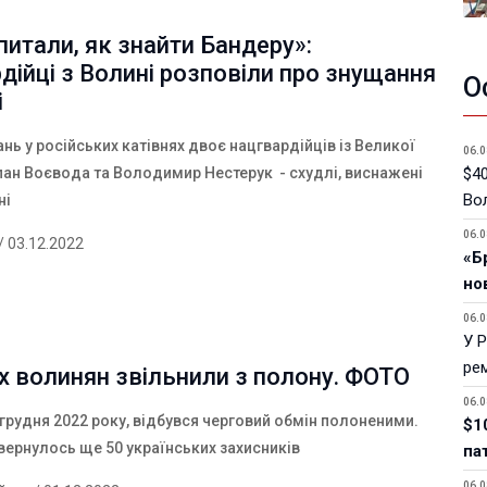
 питали, як знайти Бандеру»:
дійці з Волині розповіли про знущання
О
і
нь у російських катівнях двоє нацгвардійців із Великої
06.0
$40
епан Воєвода та Володимир Нестерук - схудлі, виснажені
Вол
ні
06.0
/ 03.12.2022
«Б
но
06.0
У 
ре
 волинян звільнили з полону. ФОТО
06.0
 грудня 2022 року, відбувся черговий обмін полоненими.
$1
ернулось ще 50 українських захисників
па
06.0