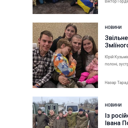
Віктор Горд
НОВИНИ
Звільне
Зміїног
Юрій Кузьмі
полоні, зуст
Назар Тара
НОВИНИ
Із росі
Івана 