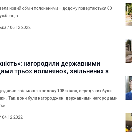
вела новий обмін полоненими – додому повертаються 60
ужбовців.
ська
/ 06.12.2022
жність»: нагородили державними
ами трьох волинянок, звільнених з
одавно звільнила з полону 108 жінок, серед яких були
нки. Так, вони були нагороджені державними нагородами
ть»
/ 04.12.2022