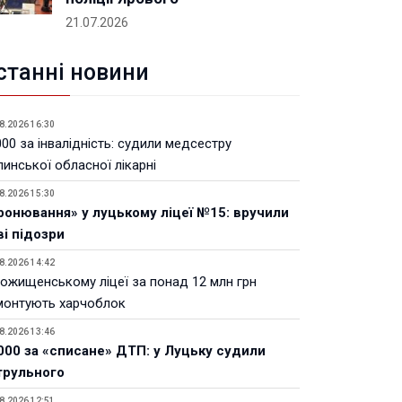
21.07.2026
станні новини
8.2026 16:30
00 за інвалідність: судили медсестру
инської обласної лікарні
8.2026 15:30
ронювання» у луцькому ліцеї №15: вручили
ві підозри
8.2026 14:42
Рожищенському ліцеї за понад 12 млн грн
монтують харчоблок
8.2026 13:46
000 за «списане» ДТП: у Луцьку судили
трульного
8.2026 12:51