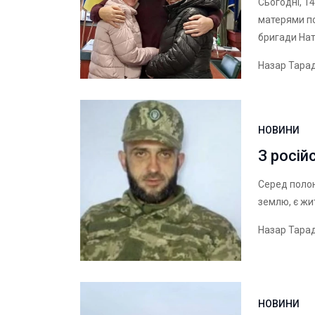
Сьогодні, 1
матерями по
бригади Нат
Назар Тара
НОВИНИ
З росій
Серед полон
землю, є жи
Назар Тара
НОВИНИ