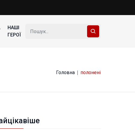
А
НАШІ
ГЕРОЇ
Головна
полонені
айцікавіше