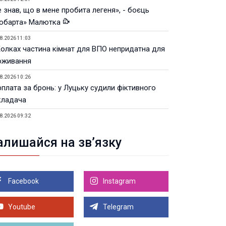
 знав, що в мене пробита легеня», - боєць
юбарта» Малютка
8.2026 11:03
Колках частина кімнат для ВПО непридатна для
оживання
8.2026 10:26
рплата за бронь: у Луцьку судили фіктивного
кладача
8.2026 09:32
Луцьку незабаром відкриють ветеранський хаб
алишайся на зв’язку
8.2026 21:18
івняння телеоб'єктивів Sigma Sports та Sony G-
ster
Facebook
Instagram
8.2026 21:00
Луцьку на 99,9% готовий новий Державний
теранський простір. ВІДЕО
Youtube
Telegram
Більше новин