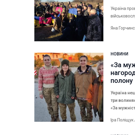
Україна про
військовосл
Яна Горчин
НОВИНИ
«За му
нагород
полону
Україна нещ
три волиня
«За мужніс
Іра Поліщук