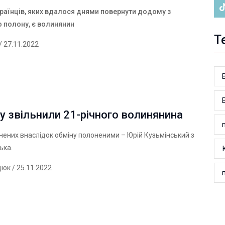
країнців, яких вдалося днями повернути додому з
о полону, є волинянин
Т
/ 27.11.2022
у звільнили 21-річного волинянина
нених внаслідок обміну полоненими – Юрій Кузьмінський з
ька.
дюк
/ 25.11.2022