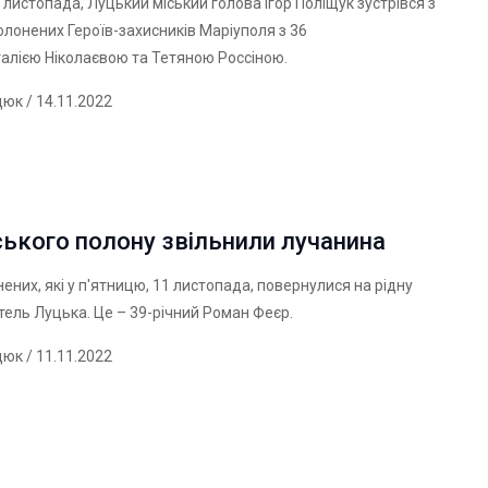
4 листопада, Луцький міський голова Ігор Поліщук зустрівся з
лонених Героїв-захисників Маріуполя з 36
алією Ніколаєвою та Тетяною Россіною.
дюк
/ 14.11.2022
ського полону звільнили лучанина
ених, які у п'ятницю, 11 листопада, повернулися на рідну
тель Луцька. Це – 39-річний Роман Феєр.
дюк
/ 11.11.2022