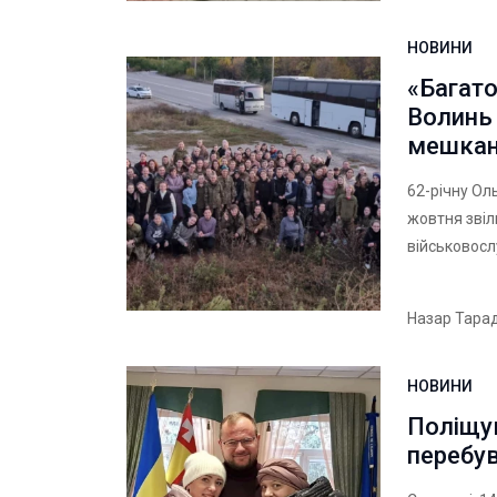
НОВИНИ
«Багато
Волинь 
мешкан
62-річну Ол
жовтня звіл
військовосл
Назар Тара
НОВИНИ
Поліщук
перебув