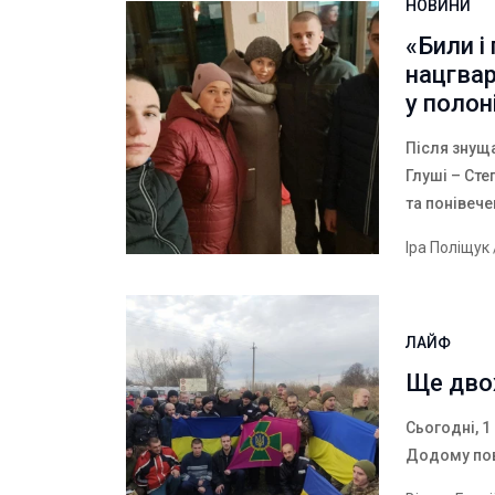
НОВИНИ
«Били і
нацгвар
у полон
Після знуща
Глуші – Ст
та понівече
Іра Поліщук
ЛАЙФ
Ще двох
Сьогодні, 1
Додому пов