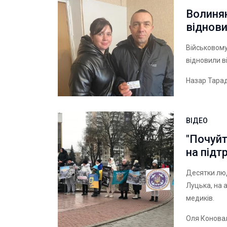
Волинян
віднови
Військовому
відновили в
Назар Тара
ВІДЕО
"Почуйт
на підт
Десятки люд
Луцька, на 
медиків.
Оля Конова