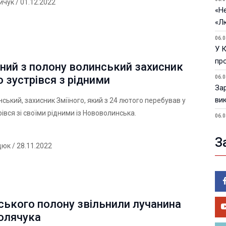
ійчук
/ 01.12.2022
«Не
«Л
06.0
У 
пр
ний з полону волинський захисник
о зустрівся з рідними
06.0
За
ви
нський, захисник Зміїного, який з 24 лютого перебував у
рівся зі своїми рідними із Нововолинська.
06.0
У 
З
05.0
дюк
/ 28.11.2022
Пор
Ma
05.0
У 
йського полону звільнили лучанина
ве
Полячука