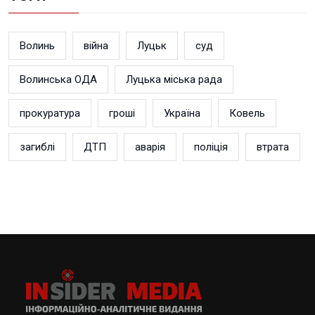
Волинь
війна
Луцьк
суд
Волинська ОДА
Луцька міська рада
прокуратура
гроші
Україна
Ковель
загиблі
ДТП
аварія
поліція
втрата