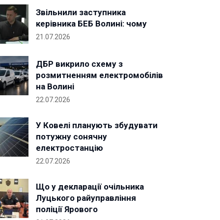
Звільнили заступника
керівника БЕБ Волині: чому
21.07.2026
ДБР викрило схему з
розмитненням електромобілів
на Волині
22.07.2026
У Ковелі планують збудувати
потужну сонячну
електростанцію
22.07.2026
Що у декларації очільника
Луцького райуправління
поліції Ярового