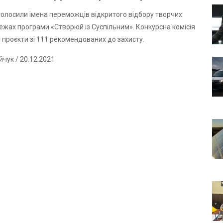
голосили імена переможців відкритого відбору творчих
межах програми «Створюй із Суспільним». Конкурсна комісія
4 проєкти зі 111 рекомендованих до захисту.
ійчук
/ 20.12.2021