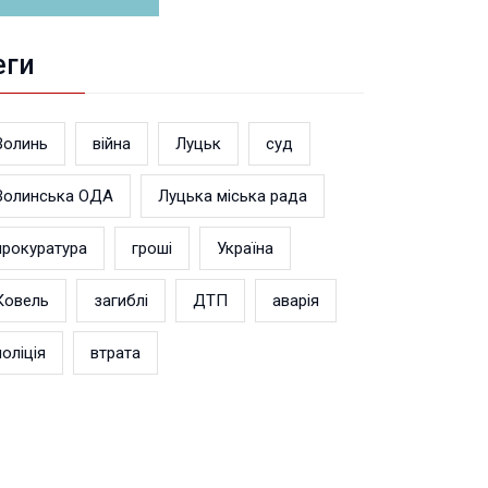
еги
Волинь
війна
Луцьк
суд
Волинська ОДА
Луцька міська рада
прокуратура
гроші
Україна
Ковель
загиблі
ДТП
аварія
поліція
втрата