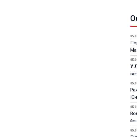
О
05.0
Пор
Ma
05.0
У 
ве
05.0
Ра
Юн
05.0
Вол
йо
05.0