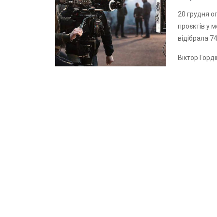
20 грудня о
проєктів у 
відібрала 7
Віктор Горд