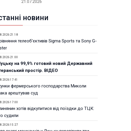
21.07.2026
станні новини
8.2026 21:18
івняння телеоб'єктивів Sigma Sports та Sony G-
ster
8.2026 21:00
Луцьку на 99,9% готовий новий Державний
теранський простір. ВІДЕО
8.2026 17:41
хунки фермерського господарства Миколи
ака арештував суд
8.2026 17:00
инянин хотів відкупитися від поїздки до ТЦК:
го судили
8.2026 15:27