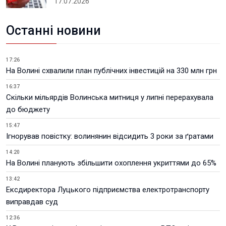
17.07.2026
Останні новини
17:26
На Волині схвалили план публічних інвестицій на 330 млн грн
16:37
Скільки мільярдів Волинська митниця у липні перерахувала
до бюджету
15:47
Ігнорував повістку: волинянин відсидить 3 роки за ґратами
14:20
На Волині планують збільшити охоплення укриттями до 65%
13:42
Ексдиректора Луцького підприємства електротранспорту
виправдав суд
12:36