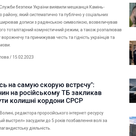
 Служби безпеки України виявили мешканця Камінь-
 району, який систематично та публічно у соціальних
ширював дописи з радянською символікою, возвеличував
його тоталітарний комуністичний режим, а також розпалював
 ворожнечу та принижував честь та гідність українців та
 мови.
лова
/ 15.02.2023
сь на самую скорую встрєчу":
нин на російському ТБ закликав
ути колишні кордони СРСР
олині, редактора проросійського інтернет-ресурсу
й выстрел» засудили до 5 років позбавлення волі за
агандистську діяльність.