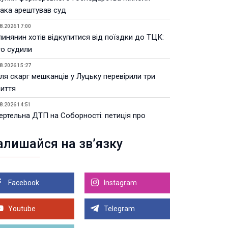
ака арештував суд
8.2026 17:00
инянин хотів відкупитися від поїздки до ТЦК:
го судили
8.2026 15:27
ля скарг мешканців у Луцьку перевірили три
риття
8.2026 14:51
ертельна ДТП на Соборності: петиція про
мери набрала 300 голосів
алишайся на зв’язку
8.2026 14:43
 зрозуміти, що сажовий фільтр потребує
далення: поради для водіїв
Facebook
Instagram
8.2026 13:38
Волинській ОВА призначили уповноваженого з
тань безбар’єрності
Youtube
Telegram
Більше новин