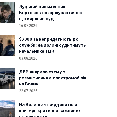
Луцький письменник
Бортніков оскаржував вирок:
що вирішив суд
16.07.2026
$7000 за непридатність до
служби: на Волині судитимуть
начальника ТЦК
03.08.2026
ДБР викрило схему з
розмитненням електромобілів
на Волині
22.07.2026
На Волині затвердили нові
критерії критично важливих
підприємств