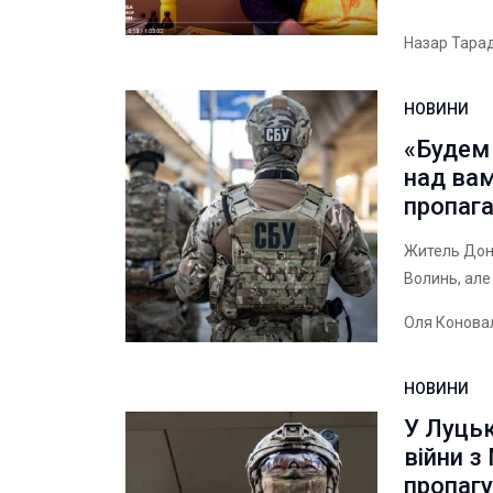
Назар Тара
НОВИНИ
«Будем 
над вам
пропаг
Житель Доне
Волинь, але
Оля Конова
НОВИНИ
У Луцьк
війни з
пропагу