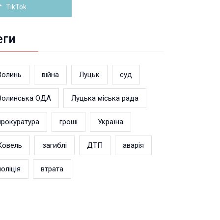
TikTok
еги
Волинь
війна
Луцьк
суд
Волинська ОДА
Луцька міська рада
прокуратура
гроші
Україна
Ковель
загиблі
ДТП
аварія
поліція
втрата