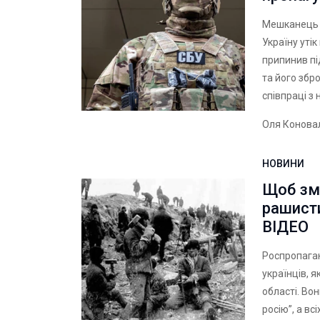
Мешканець 
Україну утік
припинив пі
та його збр
співпраці з 
Оля Конова
НОВИНИ
Щоб зму
рашист
ВІДЕО
Роспропага
українців, я
області. Во
росію”, а вс