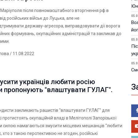
Юн
Маріуполя після повномасштабного вторгнення рф в
05.0
 від російських військ до Луцька, але не
Вол
дтримувати державу-агресора, виправдовувати дії ворога
йо
ойних формувань, окупаційних адміністрацій та закликав до
05.0
ними.
Піс
ук
лова
/ 11.08.2022
05.0
См
ка
сити українців любити росію
З
05.0
и пропонують "влаштувати ГУЛАГ".
Як
ви
ндисти закликають рашистів "влаштувати ГУЛАГ" для
05.0
У 
кі протистоять окупаційній владі в Мелітополі Запорізької
пи
ни силою намагаються змусити місцевих мешканців “любити
іх, хто з такою перспективою не згоден, російські