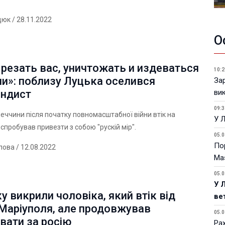
дюк
/ 28.11.2022
О
резать вас, уничтожать и издеваться
10:2
и»: поблизу Луцька оселився
За
ви
андист
09:3
ччини після початку повномасштабної війни втік на
У 
 спробував привезти з собою "рускій мір".
05.0
Пор
лова
/ 12.08.2022
Ma
05.0
У 
у викрили чоловіка, який втік від
ве
 Маріуполя, але продовжував
05.0
вати за росію
Ра