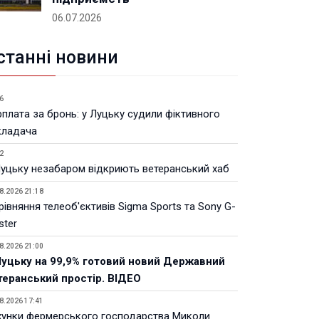
06.07.2026
станні новини
6
рплата за бронь: у Луцьку судили фіктивного
кладача
2
Луцьку незабаром відкриють ветеранський хаб
8.2026 21:18
івняння телеоб'єктивів Sigma Sports та Sony G-
ster
8.2026 21:00
Луцьку на 99,9% готовий новий Державний
теранський простір. ВІДЕО
8.2026 17:41
хунки фермерського господарства Миколи