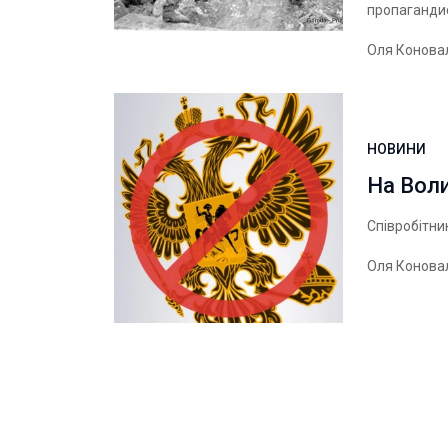
пропагандис
Оля Конова
НОВИНИ
На Вол
Співробітни
Оля Конова