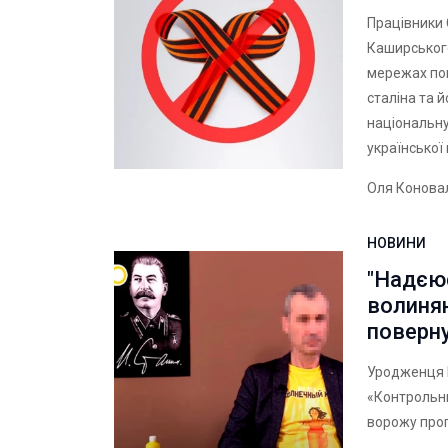
Працівники
Каширського
мережах по
сталіна та 
національну
української
Оля Конова
НОВИНИ
"Надєю
волиня
поверн
Уродженця В
«Контрольны
ворожу проп