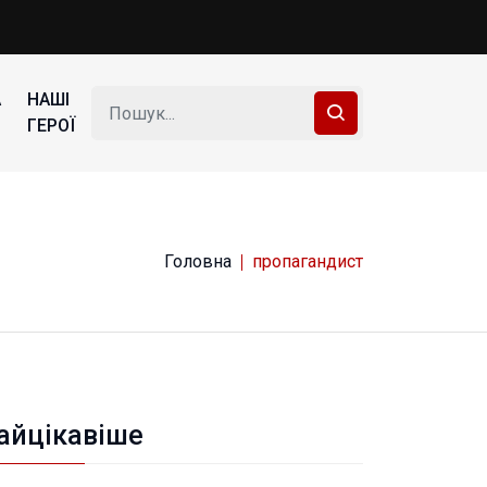
А
НАШІ
ГЕРОЇ
Головна
пропагандист
айцікавіше