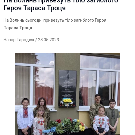
На Волинь привезуть тіло загиблого
Героя Тараса Троця
На Волинь сьогодні привезуть тіло загиблого Героя
Тараса Троця
.
Назар Тарадюк
/ 28.05.2023