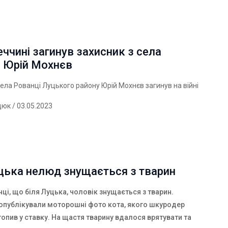
ччині загинув захисник з села
і Юрій Мохнєв
села Рованці Луцького району Юрій Мохнєв загинув на війні
дюк
/ 03.05.2023
цька нелюд знущається з тварин
нці, що біля Луцька, чоловік знущається з тварин.
опублікували моторошні фото кота, якого шкуродер
топив у ставку. На щастя тварину вдалося врятувати та