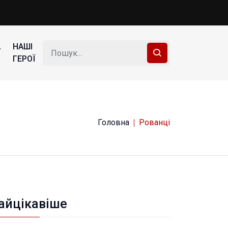
А
НАШІ
ГЕРОЇ
Головна
Рованці
айцікавіше