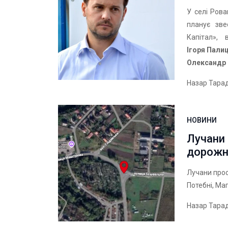
У селі Ров
планує зве
Капітал»,
Ігоря Палиц
Олександр
Назар Тара
НОВИНИ
Лучани
дорожнє
Лучани прос
Потебні, Маг
Назар Тара