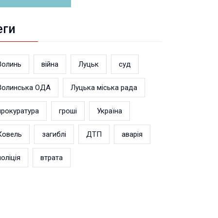
еги
Волинь
війна
Луцьк
суд
Волинська ОДА
Луцька міська рада
прокуратура
гроші
Україна
Ковель
загиблі
ДТП
аварія
поліція
втрата