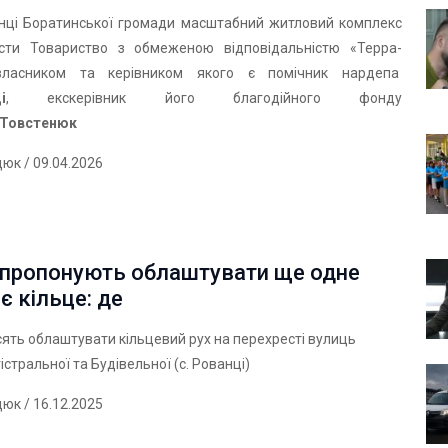
анці Боратинської громади масштабний житловий комплекс
сти Товариство з обмеженою відповідальністю «Терра-
 власником та керівником якого є помічник нардепа
і
, екскерівник його благодійного фонду
 Товстенюк
дюк
/ 09.04.2026
 пропонують облаштувати ще одне
 кільце: де
ять облаштувати кільцевий рух на перехресті вулиць
істральної та Будівельної (с. Рованці)
дюк
/ 16.12.2025