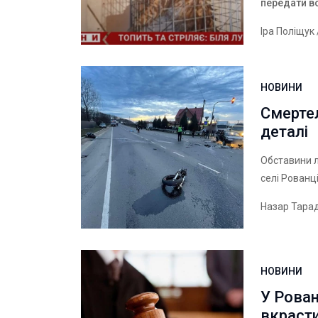
передати в
Іра Поліщук
НОВИНИ
Смертел
деталі
Обставини л
селі Рованці
Назар Тара
НОВИНИ
У Рован
вкраст