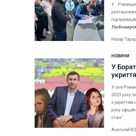
У Рованця
розташова
підприєм
Любомиром
Назар Тара
НОВИНИ
У Борат
укриття
У селі Рова
2023 року з
з укриттям 
року офіцій
стані".
Анатолій 