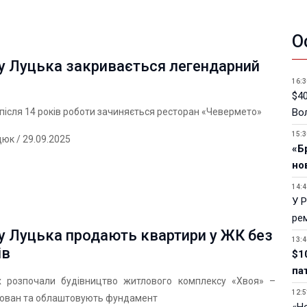
О
у Луцька закривається легендарний
16:3
$40
після 14 років роботи зачиняється ресторан «Чевермето»
Вол
15:3
дюк
/ 29.09.2025
«Б
но
14:4
У 
ре
у Луцька продають квартири у ЖК без
13:4
ів
$1
па
 розпочали будівництво житлового комплексу «Хвоя» –
12:5
лован та облаштовують фундамент