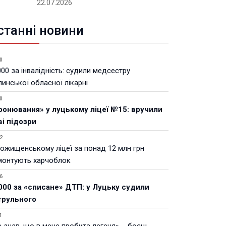
22.07.2026
станні новини
0
00 за інвалідність: судили медсестру
инської обласної лікарні
0
ронювання» у луцькому ліцеї №15: вручили
ві підозри
2
Рожищенському ліцеї за понад 12 млн грн
монтують харчоблок
6
000 за «списане» ДТП: у Луцьку судили
трульного
1