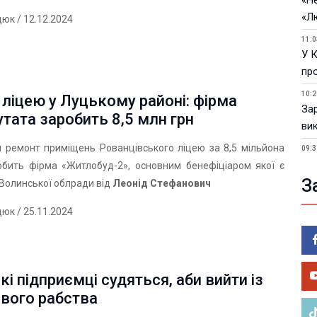
«Не
«Л
дюк
/ 12.12.2024
11:0
У 
пр
10:2
ліцею у Луцькому районі: фірма
За
тата заробить 8,5 млн грн
ви
й ремонт приміщень Рованцівського ліцею за 8,5 мільйона
09:3
У 
обить фірма «Житлобуд-2», основним бенефіціаром якої є
З
Волинської облради від
Леонід Стефанович
05.0
Пор
дюк
/ 25.11.2024
Ma
05.0
У 
ве
кі підприємці судяться, аби вийти із
ового рабства