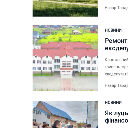
Назар Тара
НОВИНИ
Ремонт 
ексдепу
Капітальни
гривень зр
ексдепутат 
Назар Тара
НОВИНИ
Як луць
фінанс