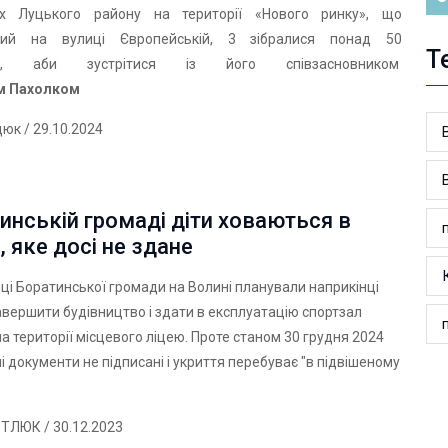
х Луцького району на території «Нового ринку», що
ний на вулиці Європейській, 3 зібралися понад 50
Т
ців, аби зустрітися із його співзасновником
 Пахолком
дюк
/ 29.10.2024
инській громаді діти ховаються в
, яке досі не здане
нці Боратинської громади на Волині планували наприкінці
авершити будівництво і здати в експлуатацію спортзал
на території місцевого ліцею. Проте станом 30 грудня 2024
ні документи не підписані і укриття перебуває "в підвішеному
КОТЛЮК
/ 30.12.2023