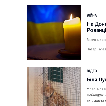
ВІЙНА
На Доне
Рованц
Захисник з 
Назар Тара
ВІДЕО
Біля Лу
У селі Рова
Небайдужі 
спіймав та 