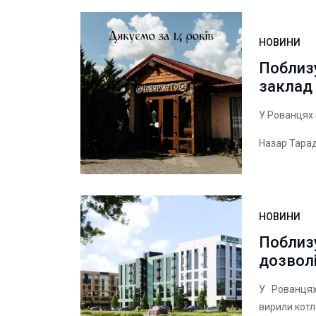
НОВИНИ
Поблиз
заклад
У Рованцях 
Назар Тара
НОВИНИ
Поблиз
дозвол
У Рованцях
вирили кот