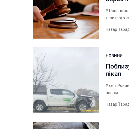
У Рованцях 
територію к
Назар Тара
НОВИНИ
Поблизу
пікап
У селі Рова
аварія
Назар Тара