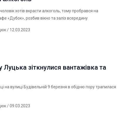
чоловік хотів вкрасти алкоголь, тому пробрався на
афе «Дубок», розбив вікно та заліз всередину
дюк
/ 12.03.2023
 Луцька зіткнулися вантажівка та
нці на вулиці Будівельній 9 березня в обідню пору трапилася
дюк
/ 09.03.2023