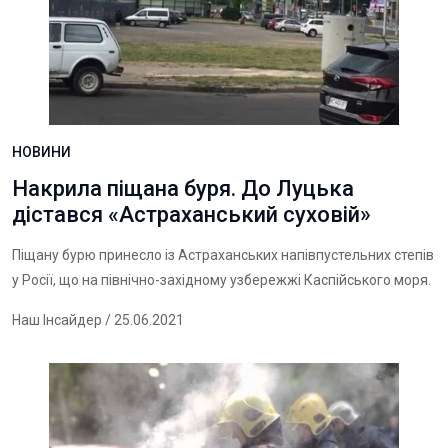
НОВИНИ
Накрила піщана буря. До Луцька
дістався «Астраханський суховій»
Піщану бурю принесло із Астраханських напівпустельних степів
у Росії, що на північно-західному узбережжі Каспійського моря.
Наш Інсайдер
/ 25.06.2021