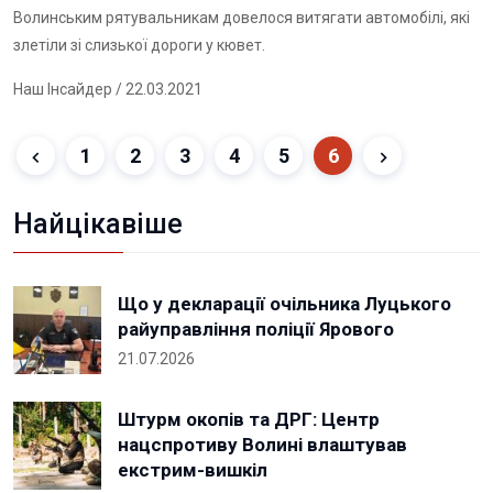
Волинським рятувальникам довелося витягати автомобілі, які
злетіли зі слизької дороги у кювет.
Наш Інсайдер
/ 22.03.2021
1
2
3
4
5
6
Найцікавіше
Що у декларації очільника Луцького
райуправління поліції Ярового
21.07.2026
Штурм окопів та ДРГ: Центр
нацспротиву Волині влаштував
екстрим-вишкіл