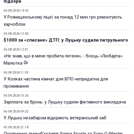
підозри
06.08.2026 14:42
У Рожищенському ліцеї за понад 12 млн грн ремонтують
харчоблок
06.08.2026 13:46
$1000 за «списане» ДТП: у Луцьку судили патрульного
06.08.2026 12:51
«Не знав, що в мене пробита легеня», - боєць «Любарта»
Малютка
06.08.2026 11:03
У Колках частина кімнат для ВПО непридатна для
проживання
06.08.2026 10:26
Зарплата за бронь: у Луцьку судили фіктивного викладача
06.08.2026 09:32
У Луцьку незабаром відкриють ветеранський хаб
05.08.2026 21:18
Порівняння телеоб'єктивів Sigma Sports та Sony G-Master