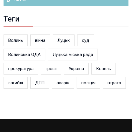
Теги
Волинь
війна
Луцьк
суд
Волинська ОДА
Луцька міська рада
прокуратура
гроші
Україна
Ковель
загиблі
ДТП
аварія
поліція
втрата